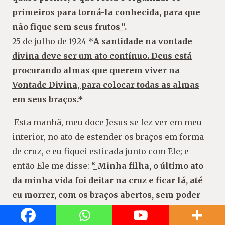
primeiros para torná-la conhecida, para que
não fique sem seus frutos_”.
25 de julho de 1924 *
A santidade na vontade
divina deve ser um ato contínuo. Deus está
procurando almas que querem viver na
Vontade Divina, para colocar todas as almas
em seus braços.*
Esta manhã, meu doce Jesus se fez ver em meu
interior, no ato de estender os braços em forma
de cruz, e eu fiquei esticada junto com Ele; e
então Ele me disse: “_
Minha filha, o último ato
da minha vida foi deitar na cruz e ficar lá, até
eu morrer, com os braços abertos, sem poder
mover ou se opor ao que eles queriam fazer
comigo. Eu era, eu, o verdadeiro retrato, a