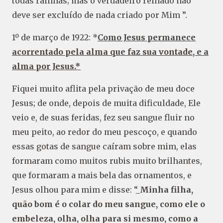
todas rainhas; mas o verdadeiro reinado não
deve ser excluído de nada criado por Mim ”.
1º de março de 1922: *
Como Jesus permanece
acorrentado pela alma que faz sua vontade, e a
alma por Jesus.*
Fiquei muito aflita pela privação de meu doce
Jesus; de onde, depois de muita dificuldade, Ele
veio e, de suas feridas, fez seu sangue fluir no
meu peito, ao redor do meu pescoço, e quando
essas gotas de sangue caíram sobre mim, elas
formaram como muitos rubis muito brilhantes,
que formaram a mais bela das ornamentos, e
Jesus olhou para mim e disse: “_
Minha filha,
quão bom é o colar do meu sangue, como ele o
embeleza, olha, olha para si mesmo, como a