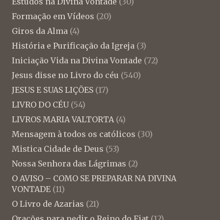
Estudos na Divina Vontade
(30)
Formação em Vídeos
(20)
Giros da Alma
(4)
História e Purificação da Igreja
(3)
Iniciação Vida na Divina Vontade
(72)
Jesus disse no Livro do céu
(540)
JESUS E SUAS LIÇÕES
(17)
LIVRO DO CÉU
(54)
LIVROS MARIA VALTORTA
(4)
Mensagem à todos os católicos
(30)
Mistica Cidade de Deus
(53)
Nossa Senhora das Lágrimas
(2)
O AVISO – COMO SE PREPARAR NA DIVINA
VONTADE
(11)
O Livro de Azarias
(21)
Orações para pedir o Reino do Fiat
(12)