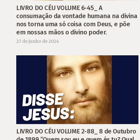
LIVRO DO CÉU VOLUME 6-45_ A
consumação da vontade humana na divina
nos torna uma só coisa com Deus, e põe
em nossas mãos o divino poder.
27 de junho de 2024
LIVRO DO CÉU VOLUME 2-88_ 8 de Outubro
de 1899 “Quem sou eu e quem és tu? Qual