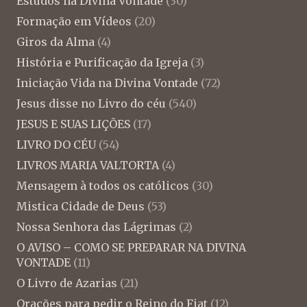
Estudos na Divina Vontade
(30)
Formação em Vídeos
(20)
Giros da Alma
(4)
História e Purificação da Igreja
(3)
Iniciação Vida na Divina Vontade
(72)
Jesus disse no Livro do céu
(540)
JESUS E SUAS LIÇÕES
(17)
LIVRO DO CÉU
(54)
LIVROS MARIA VALTORTA
(4)
Mensagem à todos os católicos
(30)
Mistica Cidade de Deus
(53)
Nossa Senhora das Lágrimas
(2)
O AVISO – COMO SE PREPARAR NA DIVINA
VONTADE
(11)
O Livro de Azarias
(21)
Orações para pedir o Reino do Fiat
(12)