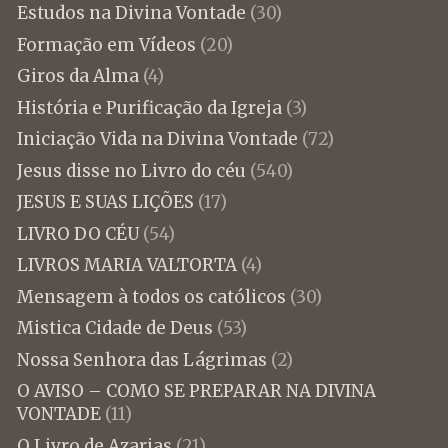
Estudos na Divina Vontade
(30)
Formação em Vídeos
(20)
Giros da Alma
(4)
História e Purificação da Igreja
(3)
Iniciação Vida na Divina Vontade
(72)
Jesus disse no Livro do céu
(540)
JESUS E SUAS LIÇÕES
(17)
LIVRO DO CÉU
(54)
LIVROS MARIA VALTORTA
(4)
Mensagem à todos os católicos
(30)
Mistica Cidade de Deus
(53)
Nossa Senhora das Lágrimas
(2)
O AVISO – COMO SE PREPARAR NA DIVINA
VONTADE
(11)
O Livro de Azarias
(21)