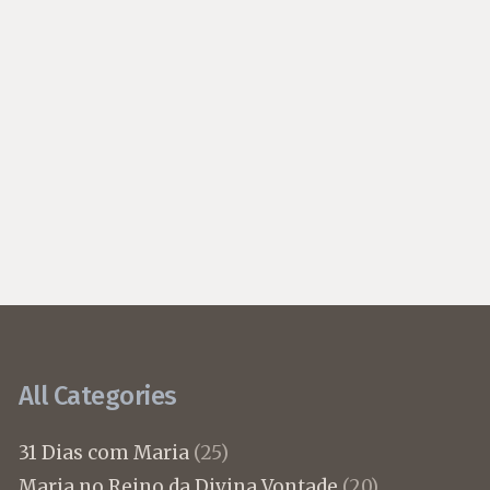
All Categories
31 Dias com Maria
(25)
Maria no Reino da Divina Vontade
(20)