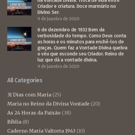
na Vontade Divina. Troca de vida entre
Criador e criatura. Doce murmúrio no
Divino Ser.
9 de janeiro de 2020
6 de dezembro de 1932 Bem da
verbosidade do tempo. Como Deus conta
as horas e os minutos para enchê-los de
graças. Quem faz a Vontade Divina quebra
o véu que esconde seu Criador. Reino de
luz que dá a vontade divina.
9 de janeiro de 2020
All Categories
31 Dias com Maria
(25)
Maria no Reino da Divina Vontade
(20)
As 24 Horas da Paixão
(38)
Bíblia
(8)
Caderno Maria Valtorta 1943
(10)