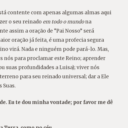
está contente com apenas algumas almas aqui
azer o seu reinado
em todo o mundo
na
nte assim a oração de “Pai Nosso” será
ior oração já feita, é uma profecia segura
reino virá. Nada e ninguém pode pará-lo. Mas,
os nós para proclamar este Reino; aprender
u suas profundidades a Luisa); viver nós
erreno para seu reinado universal; dar a Ele
s Suas.
tade. Eu te dou minha vontade; por favor me dê
na Terra, como no céu.