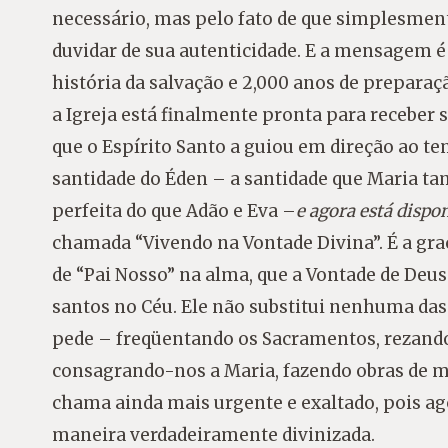
necessário, mas pelo fato de que simplesment
duvidar de sua autenticidade. E a mensagem é
história da salvação e 2,000 anos de preparaçã
a Igreja está finalmente pronta para receber s
que o Espírito Santo a guiou em direção ao te
santidade do Éden – a santidade que Maria 
perfeita do que Adão e Eva –
e agora está dispo
chamada “Vivendo na Vontade Divina”. É a graç
de “Pai Nosso” na alma, que a Vontade de Deus
santos no Céu. Ele não substitui nenhuma das
pede – freqüentando os Sacramentos, rezando o
consagrando-nos a Maria, fazendo obras de mis
chama ainda mais urgente e exaltado, pois ag
maneira verdadeiramente divinizada.