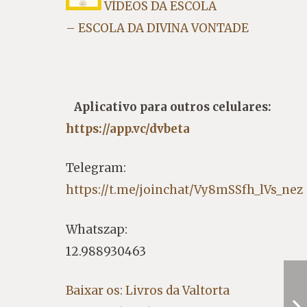
VÍDEOS DA ESCOLA
– ESCOLA DA DIVINA VONTADE
Aplicativo para outros celulares:
https://app.vc/dvbeta
Telegram:
https://t.me/joinchat/Vy8mSSfh_lVs_nez
Whatszap:
12.988930463
Baixar os: Livros da Valtorta