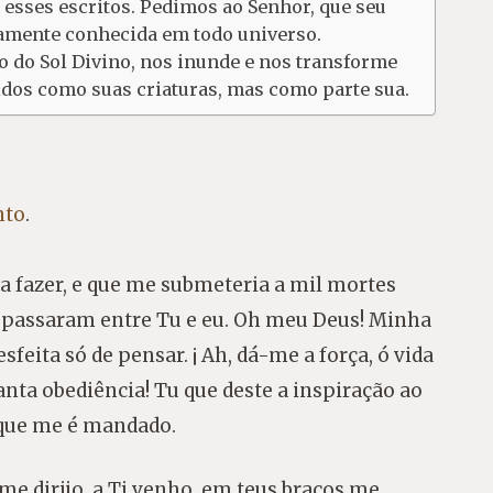
esses escritos. Pedimos ao Senhor, que seu
namente conhecida em todo universo.
ro do Sol Divino, nos inunde e nos transforme
dos como suas criaturas, mas como parte sua.
nto
.
sta fazer, e que me submeteria a mil mortes
e passaram entre Tu e eu. Oh meu Deus! Minha
eita só de pensar. ¡ Ah, dá-me a força, ó vida
anta obediência! Tu que deste a inspiração ao
 que me é mandado.
 me dirijo, a Ti venho, em teus braços me