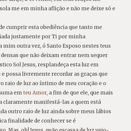
sola me em minha aflição e não me deixe só e
 de cumprir esta obediência que tanto me
diada justamente por Ti por minha
ra mim outra vez, ó Santo Esposo nestes teus
o densas que não deixam entrar nem sequer
tico Sol Jesus, resplandeça esta luz em
s e possa livremente recordar as graças que
ro raio de luz ao íntimo de meu coração e o
onsuma em
teu Amor
, a fim de que ele, que mais
sa claramente manifestá-las a quem está
da outro raio de luz ainda sobre meus lábios
ica finalidade de conhecer se é
. Mas, oh! Jesus, quão escassa de luz vejo-