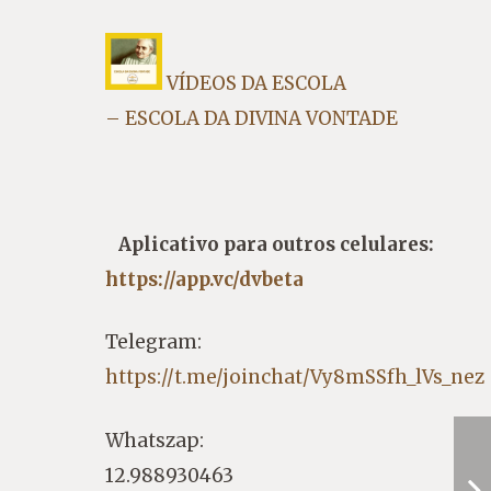
VÍDEOS DA ESCOLA
– ESCOLA DA DIVINA VONTADE
Aplicativo para outros celulares:
https://app.vc/dvbeta
Telegram:
https://t.me/joinchat/Vy8mSSfh_lVs_nez
Whatszap:
12.988930463