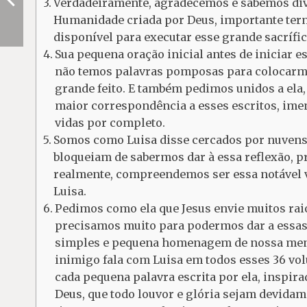
Verdadeiramente, agradecemos e sabemos div
Humanidade criada por Deus, importante term
disponível para executar esse grande sacrífic
Sua pequena oração inicial antes de iniciar 
não temos palavras pomposas para colocarmo
grande feito. E também pedimos unidos a ela,
maior correspondência a esses escritos, im
vidas por completo.
Somos como Luisa disse cercados por nuvens
bloqueiam de sabermos dar à essa reflexão, p
realmente, compreendemos ser essa notável vi
Luisa.
Pedimos como ela que Jesus envie muitos raio
precisamos muito para podermos dar a essas 
simples e pequena homenagem de nossa mente
inimigo fala com Luisa em todos esses 36 vo
cada pequena palavra escrita por ela, inspir
Deus, que todo louvor e glória sejam devida