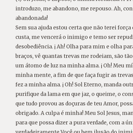
introduzo, me abandono, me repouso. Ah, con
abandonada!
Sem sua ajuda estou certa que não terei força
custa, me vencerá o inimigo e temo ser repu
desobediência. ¡ Ah! Olha para mim e olha pa
braços, vê quantas trevas me rodeiam, são tã
um átomo de luz na minha alma. ¡ Oh! Meu mís
minha mente, a fim de que faça fugir as treva
fez a minha alma. ¡ Oh! Sol Eterno, manda out
purifique da lama em que jaz, o queime, o c
que tudo provou as doçuras de teu Amor, pos
obrigado. A culpa é minha! Meu Sol Jesus, man
para que possa dizer a pura verdade, com a ún
verdadeiramente Você ou bem ilusão do inimigo