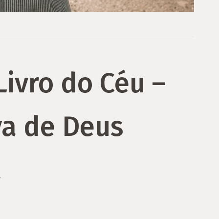
ivro do Céu –
va de Deus
a