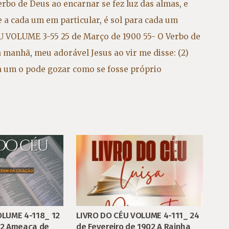
erbo de Deus ao encarnar se fez luz das almas
,
e
e a cada um em particular
,
é sol para cada um
 VOLUME 3-55 25 de Março de 1900 55- O Verbo de
ta manhã
,
meu adorável Jesus ao vir me disse: (2)
a um o pode gozar como se fosse próprio
OLUME 4-118_ 12
LIVRO DO CÉU VOLUME 4-111_ 24
02 Ameaça de
de Fevereiro de 1902 A Rainha