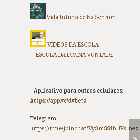
Vida Intima de Ns Senhor
VÍDEOS DA ESCOLA
– ESCOLA DA DIVINA VONTADE
Aplicativo para outros celulares:
https://app.vc/dvbeta
Telegram:
https://t.me/joinchat/Vy8mSSfh_lVs_nez