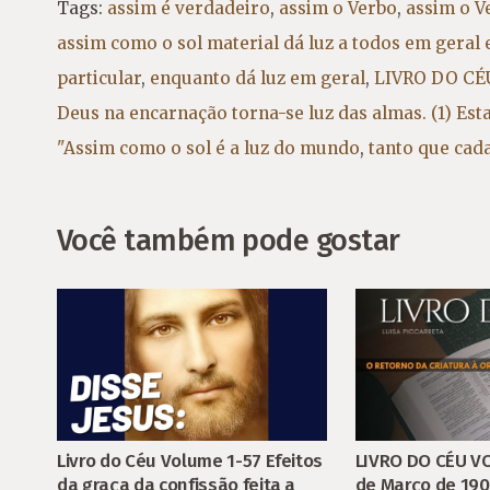
Tags:
assim é verdadeiro
,
assim o Verbo
,
assim o V
assim como o sol material dá luz a todos em geral 
particular
,
enquanto dá luz em geral
,
LIVRO DO CÉU
Deus na encarnação torna-se luz das almas. (1) Es
"Assim como o sol é a luz do mundo
,
tanto que cad
Você também pode gostar
LIVRO DO CÉU V
Livro do Céu Volume 1-57 Efeitos
de Março de 19
da graça da confissão feita a