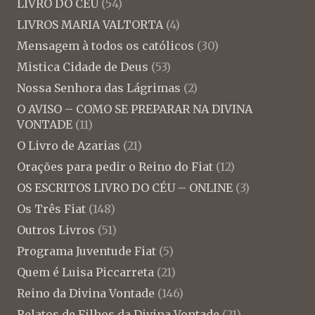
LIVRO DO CÉU
(54)
LIVROS MARIA VALTORTA
(4)
Mensagem à todos os católicos
(30)
Mistica Cidade de Deus
(53)
Nossa Senhora das Lágrimas
(2)
O AVISO – COMO SE PREPARAR NA DIVINA
VONTADE
(11)
O Livro de Azarias
(21)
Orações para pedir o Reino do Fiat
(12)
OS ESCRITOS LIVRO DO CÉU – ONLINE
(3)
Os Três Fiat
(148)
Outros Livros
(51)
Programa Juventude Fiat
(5)
Quem é Luisa Piccarreta
(21)
Reino da Divina Vontade
(146)
Relatos de Filhos da Divina Vontade
(21)