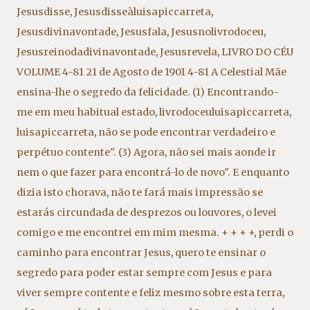
Jesusdisse
,
Jesusdisseàluisapiccarreta
,
Jesusdivinavontade
,
Jesusfala
,
Jesusnolivrodoceu
,
Jesusreinodadivinavontade
,
Jesusrevela
,
LIVRO DO CÉU
VOLUME 4-81 21 de Agosto de 1901 4-81 A Celestial Mãe
ensina-lhe o segredo da felicidade. (1) Encontrando-
me em meu habitual estado
,
livrodoceuluisapiccarreta
,
luisapiccarreta
,
não se pode encontrar verdadeiro e
perpétuo contente". (3) Agora
,
não sei mais aonde ir
nem o que fazer para encontrá-lo de novo". E enquanto
dizia isto chorava
,
não te fará mais impressão se
estarás circundada de desprezos ou louvores
,
o levei
comigo e me encontrei em mim mesma. + + + +
,
perdi o
caminho para encontrar Jesus
,
quero te ensinar o
segredo para poder estar sempre com Jesus e para
viver sempre contente e feliz mesmo sobre esta terra
,