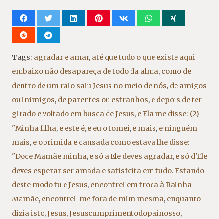
Tags:
agradar e amar
,
até que tudo o que existe aqui
embaixo não desapareça de todo da alma
,
como de
dentro de um raio saiu Jesus no meio de nós
,
de amigos
ou inimigos
,
de parentes ou estranhos
,
e depois de ter
girado e voltado em busca de Jesus
,
e Ela me disse: (2)
"Minha filha
,
e este é
,
e eu o tomei
,
e mais
,
e ninguém
mais
,
e oprimida e cansada como estava lhe disse:
"Doce Mamãe minha
,
e só a Ele deves agradar
,
e só d'Ele
deves esperar ser amada e satisfeita em tudo. Estando
deste modo tu e Jesus
,
encontrei em troca à Rainha
Mamãe
,
encontrei-me fora de mim mesma
,
enquanto
dizia isto
,
Jesus
,
Jesuscumprimentodopainosso
,