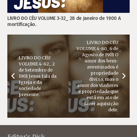
LIVRO DO CÉU VOLUME 3-32_ 28 de Janeiro de 1900 A
mortificação.
LIVRO DO CÉU
VOLUME 4-80_ 6 de
Agosto de 1901 O
LIVRO DO CÉU
amor dos bem-
VOLUME 4-82_ 2
aventurados é
de Setembro de
propriedade
1901 Jesus fala da
divina, mas o
Igreja e da
amor dos viadores
sociedade
é propriedade que
presente.
está em ato de
fazer aquisição
dele.
Editor’s Pick