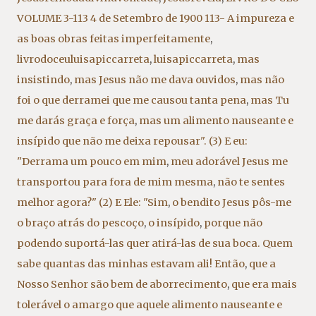
VOLUME 3-113 4 de Setembro de 1900 113- A impureza e
as boas obras feitas imperfeitamente
,
livrodoceuluisapiccarreta
,
luisapiccarreta
,
mas
insistindo
,
mas Jesus não me dava ouvidos
,
mas não
foi o que derramei que me causou tanta pena
,
mas Tu
me darás graça e força
,
mas um alimento nauseante e
insípido que não me deixa repousar". (3) E eu:
"Derrama um pouco em mim
,
meu adorável Jesus me
transportou para fora de mim mesma
,
não te sentes
melhor agora?" (2) E Ele: "Sim
,
o bendito Jesus pôs-me
o braço atrás do pescoço
,
o insípido
,
porque não
podendo suportá-las quer atirá-las de sua boca. Quem
sabe quantas das minhas estavam ali! Então
,
que a
Nosso Senhor são bem de aborrecimento
,
que era mais
tolerável o amargo que aquele alimento nauseante e