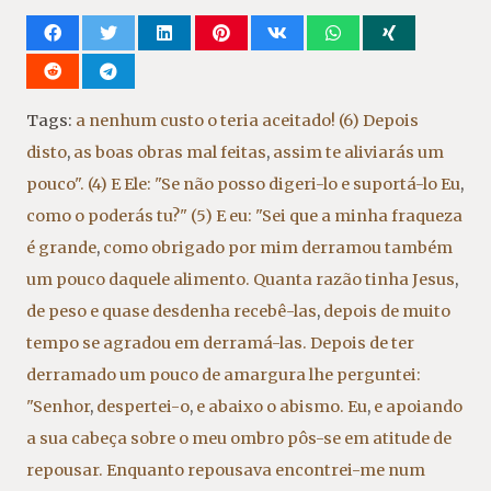
Tags:
a nenhum custo o teria aceitado! (6) Depois
disto
,
as boas obras mal feitas
,
assim te aliviarás um
pouco". (4) E Ele: "Se não posso digeri-lo e suportá-lo Eu
,
como o poderás tu?" (5) E eu: "Sei que a minha fraqueza
é grande
,
como obrigado por mim derramou também
um pouco daquele alimento. Quanta razão tinha Jesus
,
de peso e quase desdenha recebê-las
,
depois de muito
tempo se agradou em derramá-las. Depois de ter
derramado um pouco de amargura lhe perguntei:
"Senhor
,
despertei-o
,
e abaixo o abismo. Eu
,
e apoiando
a sua cabeça sobre o meu ombro pôs-se em atitude de
repousar. Enquanto repousava encontrei-me num