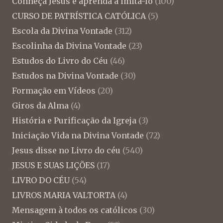
Conheça Jesus e aprenda a imita-lo
(100)
CURSO DE PATRÍSTICA CATÓLICA
(5)
Escola da Divina Vontade
(312)
Escolinha da Divina Vontade
(23)
Estudos do Livro do Céu
(46)
Estudos na Divina Vontade
(30)
Formação em Vídeos
(20)
Giros da Alma
(4)
História e Purificação da Igreja
(3)
Iniciação Vida na Divina Vontade
(72)
Jesus disse no Livro do céu
(540)
JESUS E SUAS LIÇÕES
(17)
LIVRO DO CÉU
(54)
LIVROS MARIA VALTORTA
(4)
Mensagem à todos os católicos
(30)