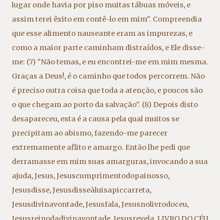
lugar onde havia por piso muitas tábuas móveis
,
e
assim terei êxito em contê-lo em mim". Compreendia
que esse alimento nauseante eram as impurezas
,
e
como a maior parte caminham distraídos
,
e Ele disse-
me: (7) "Não temas
,
e eu encontrei-me em mim mesma.
Graças a Deus!
,
é o caminho que todos percorrem. Não
é preciso outra coisa que toda a atenção
,
e poucos são
o que chegam ao porto da salvação". (8) Depois disto
desapareceu
,
esta é a causa pela qual muitos se
precipitam ao abismo
,
fazendo-me parecer
extremamente aflito e amargo. Então lhe pedi que
derramasse em mim suas amarguras
,
invocando a sua
ajuda
,
Jesus
,
Jesuscumprimentodopainosso
,
Jesusdisse
,
Jesusdisseàluisapiccarreta
,
Jesusdivinavontade
,
Jesusfala
,
Jesusnolivrodoceu
,
Jesusreinodadivinavontade
,
Jesusrevela
,
LIVRO DO CÉU