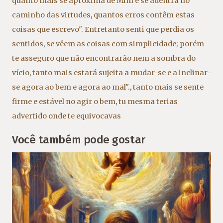
quanto mais se aproxima de Mim e se adentra no
caminho das virtudes
,
quantos erros contêm estas
coisas que escrevo". Entretanto senti que perdia os
sentidos
,
se vêem as coisas com simplicidade; porém
te asseguro que não encontrarão nem a sombra do
vício
,
tanto mais estará sujeita a mudar-se e a inclinar-
se agora ao bem e agora ao mal".
,
tanto mais se sente
firme e estável no agir o bem
,
tu mesma terias
advertido onde te equivocavas
Você também pode gostar