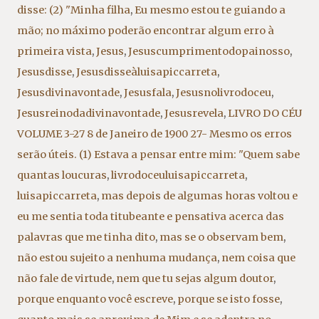
disse: (2) "Minha filha
,
Eu mesmo estou te guiando a
mão; no máximo poderão encontrar algum erro à
primeira vista
,
Jesus
,
Jesuscumprimentodopainosso
,
Jesusdisse
,
Jesusdisseàluisapiccarreta
,
Jesusdivinavontade
,
Jesusfala
,
Jesusnolivrodoceu
,
Jesusreinodadivinavontade
,
Jesusrevela
,
LIVRO DO CÉU
VOLUME 3-27 8 de Janeiro de 1900 27- Mesmo os erros
serão úteis. (1) Estava a pensar entre mim: "Quem sabe
quantas loucuras
,
livrodoceuluisapiccarreta
,
luisapiccarreta
,
mas depois de algumas horas voltou e
eu me sentia toda titubeante e pensativa acerca das
palavras que me tinha dito
,
mas se o observam bem
,
não estou sujeito a nenhuma mudança
,
nem coisa que
não fale de virtude
,
nem que tu sejas algum doutor
,
porque enquanto você escreve
,
porque se isto fosse
,