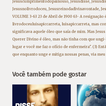
Jesuscumprimentodopainosso
,
Jesusdisse
,
Jesusdi
Jesusnolivrodoceu
,
Jesusreinodadivinavontade
,
Je
VOLUME 3-63 23 de Abril de 1900 63- A resignação 
livrodoceuluisapiccarreta
,
luisapiccarreta
,
mas com
significava aquele óleo que saía de mim. Mas Jesu
Querer Divino é óleo
,
mas não tinha com que ungi-l
lugar e você me faz o ofício de enfermeira". (3) E
que enquanto unge e mitiga nossas penas
,
via meu 
Você também pode gostar