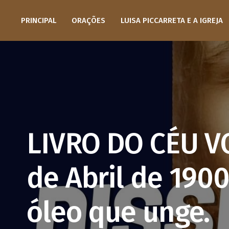
PRINCIPAL
ORAÇÕES
LUISA PICCARRETA E A IGREJA
LIVRO DO CÉU V
de Abril de 1900
óleo que unge.