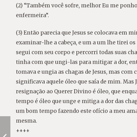
(2) “Também você sofre, melhor Eu me ponho e
enfermeira”.
(3) Então parecia que Jesus se colocava em m
examinar-lhe a cabeça, e um a um lhe tirei o
segui com seu corpo e percorri todas suas cha
tinha com que ungi-las para mitigar a dor, en
tomava e ungia as chagas de Jesus, mas com 
significava aquele óleo que saía de mim. Mas 
resignação ao Querer Divino é óleo, que enq
tempo é óleo que unge e mitiga a dor das chaga
um bom tempo fazendo este ofício a meu ama
mesma.
++++