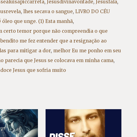
sseàluisapiccarreta
,
Jesusdivinavontade
,
Jesusfala
,
susrevela
,
lhes secava o sangue
,
LIVRO DO CÉU
é óleo que unge. (1) Esta manhã
,
 certo temor porque não compreendia o que
s bendito me fez entender que a resignação ao
as para mitigar a dor
,
melhor Eu me ponho em seu
ntão parecia que Jesus se colocava em minha cama
,
doce Jesus que sofria muito