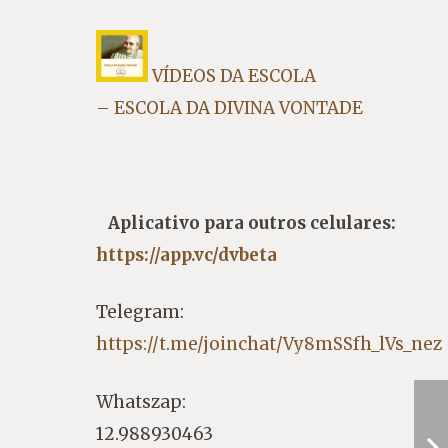
VÍDEOS DA ESCOLA
– ESCOLA DA DIVINA VONTADE
Aplicativo para outros celulares:
https://app.vc/dvbeta
Telegram:
https://t.me/joinchat/Vy8mSSfh_lVs_nez
Whatszap:
12.988930463