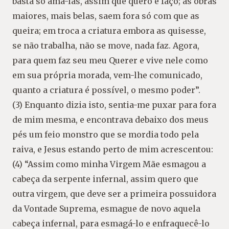
basta só amá-las, assim que quero e faço; as obras
maiores, mais belas, saem fora só com que as
queira; em troca a criatura embora as quisesse,
se não trabalha, não se move, nada faz. Agora,
para quem faz seu meu Querer e vive nele como
em sua própria morada, vem-lhe comunicado,
quanto a criatura é possível, o mesmo poder”.
(3) Enquanto dizia isto, sentia-me puxar para fora
de mim mesma, e encontrava debaixo dos meus
pés um feio monstro que se mordia todo pela
raiva, e Jesus estando perto de mim acrescentou:
(4) “Assim como minha Virgem Mãe esmagou a
cabeça da serpente infernal, assim quero que
outra virgem, que deve ser a primeira possuidora
da Vontade Suprema, esmague de novo aquela
cabeça infernal, para esmagá-lo e enfraquecê-lo