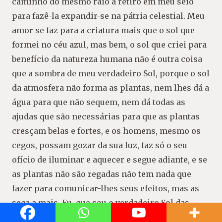
caminho do mesmo raio a retiro em meu seio
para fazê-la expandir-se na pátria celestial. Meu
amor se faz para a criatura mais que o sol que
formei no céu azul, mas bem, o sol que criei para
benefício da natureza humana não é outra coisa
que a sombra de meu verdadeiro Sol, porque o sol
da atmosfera não forma as plantas, nem lhes dá a
água para que não sequem, nem dá todas as
ajudas que são necessárias para que as plantas
cresçam belas e fortes, e os homens, mesmo os
cegos, possam gozar da sua luz, faz só o seu
ofício de iluminar e aquecer e segue adiante, e se
as plantas não são regadas não tem nada que
fazer para comunicar-lhes seus efeitos, mas as
seca a mais. Eu, que sou o verdadeiro Sol das
almas, não as deixo nem de noite nem de dia, eu