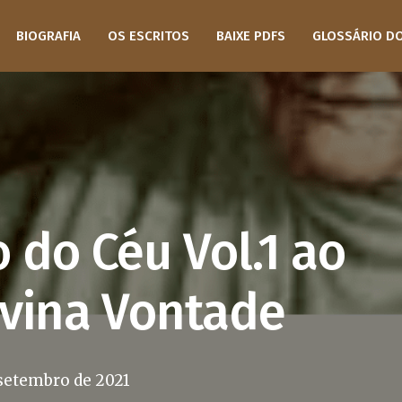
BIOGRAFIA
OS ESCRITOS
BAIXE PDFS
GLOSSÁRIO D
o do Céu Vol.1 ao
ivina Vontade
 setembro de 2021