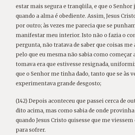
estar mais segura e tranqüila, e que o Senhor
quando a alma é obediente. Assim, Jesus Cris
por outro; às vezes me parecia que se punham
manifestar meu interior. Isto não o fazia o c
pergunta, não tratava de saber que coisas me
pelo que eu mesma não sabia como começar a f
tomava era que estivesse resignada, uniformi
que o Senhor me tinha dado, tanto que se às 
experimentava grande desgosto;
(142) Depois aconteceu que passei cerca de o
dito acima, mas como sabia de onde provinha 
quando Jesus Cristo quisesse que me viessem o
para sofrer.