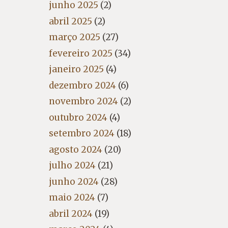
junho 2025
(2)
abril 2025
(2)
março 2025
(27)
fevereiro 2025
(34)
janeiro 2025
(4)
dezembro 2024
(6)
novembro 2024
(2)
outubro 2024
(4)
setembro 2024
(18)
agosto 2024
(20)
julho 2024
(21)
junho 2024
(28)
maio 2024
(7)
abril 2024
(19)