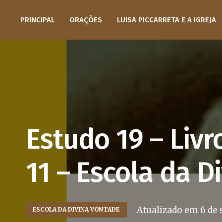
PRINCIPAL
ORAÇÕES
LUISA PICCARRETA E A IGREJA
Estudo 19 – Livr
11 – Escola da D
Atualizado em
6 de
ESCOLA DA DIVINA VONTADE