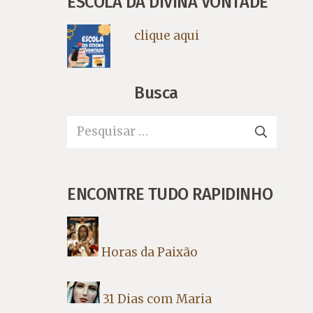
ESCOLA DA DIVINA VONTADE
clique aqui
Busca
Pesquisar
por:
ENCONTRE TUDO RAPIDINHO
Horas da Paixão
31 Dias com Maria