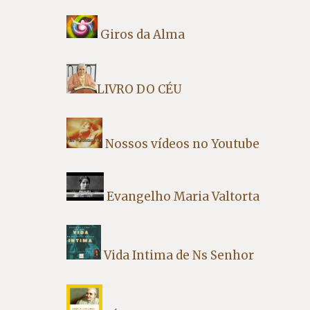
Giros da Alma
LIVRO DO CÉU
Nossos vídeos no Youtube
Evangelho Maria Valtorta
Vida Intima de Ns Senhor