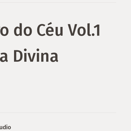
o do Céu Vol.1
da Divina
udio