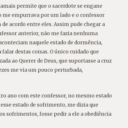
 jamais permite que o sacerdote se engane
to me empurrava por um lado e o confessor
 de acordo entre eles. Assim pude chegar a
onfessor anterior, não me fazia nenhuma
 aconteciam naquele estado de dormência,
alar destas coisas. O único cuidado que
zada ao Querer de Deus, que suportasse a cruz
vezes me via um pouco perturbada,
utro ano com este confessor, no mesmo estado
esse estado de sofrimento, me dizia que
s sofrimentos, fosse pedir a ele a obediência