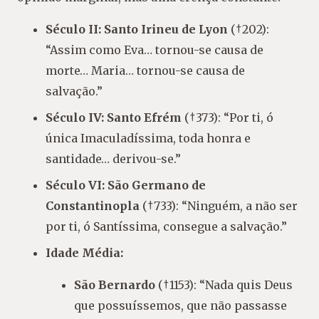
Século II:
Santo Irineu de Lyon
(†202):
“Assim como Eva… tornou-se causa de
morte… Maria… tornou-se causa de
salvação.”
Século IV:
Santo Efrém
(†373): “Por ti, ó
única Imaculadíssima, toda honra e
santidade… derivou-se.”
Século VI:
São Germano de
Constantinopla
(†733): “Ninguém, a não ser
por ti, ó Santíssima, consegue a salvação.”
Idade Média:
São Bernardo
(†1153): “Nada quis Deus
que possuíssemos, que não passasse