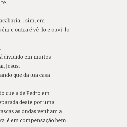
z te…
 acabaria… sim, em
uém e outra é vê-lo e ouvi-lo
.
á dividido em muitos
i, Jesus.
ando que da tua casa
do que a de Pedro em
separada deste por uma
rascas as ondas venham a
aixa, é em compensação bem