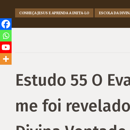
CONHEÇA JESUS E APRENDA A IMITA-LO
ESCOLA DA DIVI
Estudo 55 O Ev
me foi revelado