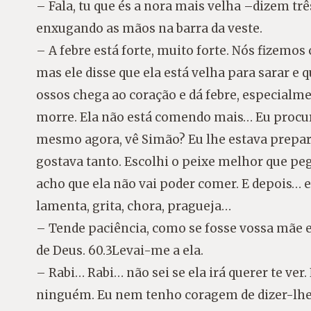
– Fala, tu que és a nora mais velha –dizem tr
enxugando as mãos na barra da veste.
– A febre está forte, muito forte. Nós fizemos
mas ele disse que ela está velha para sarar e
ossos chega ao coração e dá febre, especialme
morre. Ela não está comendo mais… Eu procur
mesmo agora, vê Simão? Eu lhe estava prepar
gostava tanto. Escolhi o peixe melhor que p
acho que ela não vai poder comer. E depois… es
lamenta, grita, chora, pragueja…
– Tende paciência, como se fosse vossa mãe 
de Deus. 60.3Levai-me a ela.
– Rabi… Rabi… não sei se ela irá querer te ver.
ninguém. Eu nem tenho coragem de dizer-lhe: 