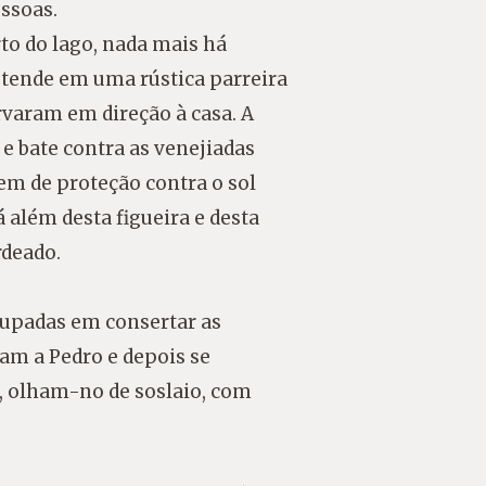
ssoas.
rto do lago, nada mais há
estende em uma rústica parreira
rvaram em direção à casa. A
e bate contra as venejiadas
em de proteção contra o sol
á além desta figueira e desta
rdeado.
upadas em consertar as
dam a Pedro e depois se
o, olham-no de soslaio, com