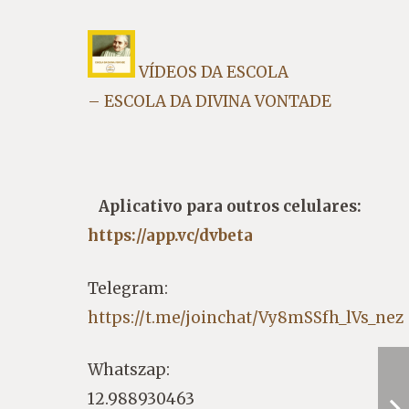
VÍDEOS DA ESCOLA
– ESCOLA DA DIVINA VONTADE
Aplicativo para outros celulares:
https://app.vc/dvbeta
Telegram:
https://t.me/joinchat/Vy8mSSfh_lVs_nez
Whatszap:
12.988930463