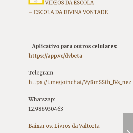
VÍDEOS DA ESCOLA
– ESCOLA DA DIVINA VONTADE
Aplicativo para outros celulares:
https://app.vc/dvbeta
Telegram:
https://t.me/joinchat/Vy8mSSfh_lVs_nez
Whatszap:
12.988930463
Baixar os: Livros da Valtorta