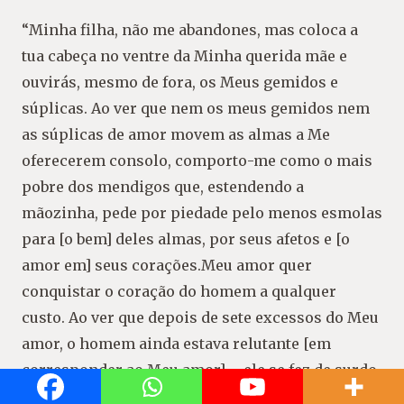
“Minha filha, não me abandones, mas coloca a
tua cabeça no ventre da Minha querida mãe e
ouvirás, mesmo de fora, os Meus gemidos e
súplicas. Ao ver que nem os meus gemidos nem
as súplicas de amor movem as almas a Me
oferecerem consolo, comporto-me como o mais
pobre dos mendigos que, estendendo a
mãozinha, pede por piedade pelo menos esmolas
para [o bem] deles almas, por seus afetos e [o
amor em] seus corações.Meu amor quer
conquistar o coração do homem a qualquer
custo. Ao ver que depois de sete excessos do Meu
amor, o homem ainda estava relutante [em
corresponder ao Meu amor] – ele se fez de surdo
e não se importou comigo nem desejou se