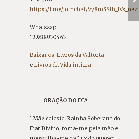
https://t.me/joinchat/Vy8mSSfh_lVs_nez
Whatszap:
12.988930463
Baixar os: Livros da Valtorta
e
Livros da Vida intima
ORAÇÃO DO DIA
¨Mãe celeste, Rainha Soberana do
Fiat Divino, toma-me pela mão e
mergulha-me na Luz do querer