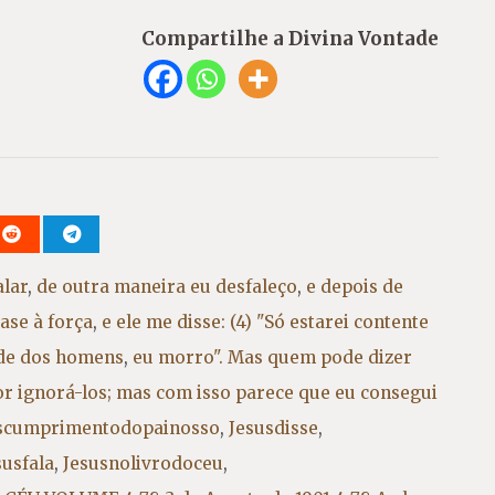
Compartilhe a Divina Vontade
alar
,
de outra maneira eu desfaleço
,
e depois de
ase à força
,
e ele me disse: (4) "Só estarei contente
ade dos homens
,
eu morro". Mas quem pode dizer
or ignorá-los; mas com isso parece que eu consegui
scumprimentodopainosso
,
Jesusdisse
,
susfala
,
Jesusnolivrodoceu
,