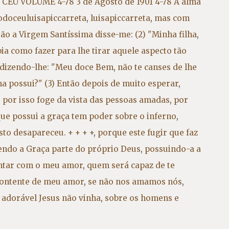
CÉU VOLUME 4-78 3 de Agosto de 1901 4-78 A alma
rodoceuluisapiccarreta
,
luisapiccarreta
,
mas com
tão a Virgem Santíssima disse-me: (2) "Minha filha
,
ia como fazer para lhe tirar aquele aspecto tão
 dizendo-lhe: "Meu doce Bem
,
não te canses de lhe
a possui?" (3) Então depois de muito esperar
,
,
por isso foge da vista das pessoas amadas
,
por
ue possui a graça tem poder sobre o inferno
,
isto desapareceu. + + + +
,
porque este fugir que faz
endo a Graça parte do próprio Deus
,
possuindo-a a
entar com o meu amor
,
quem será capaz de te
 contente de meu amor
,
se não nos amamos nós
,
 adorável Jesus não vinha
,
sobre os homens e