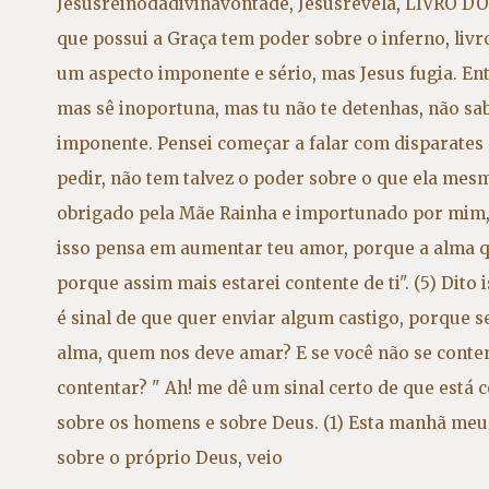
Jesusreinodadivinavontade
,
Jesusrevela
,
LIVRO DO 
que possui a Graça tem poder sobre o inferno
,
liv
um aspecto imponente e sério
,
mas Jesus fugia. En
mas sê inoportuna
,
mas tu não te detenhas
,
não sab
imponente. Pensei começar a falar com disparates
pedir
,
não tem talvez o poder sobre o que ela mesm
obrigado pela Mãe Rainha e importunado por mim
isso pensa em aumentar teu amor
,
porque a alma q
porque assim mais estarei contente de ti". (5) Dito 
é sinal de que quer enviar algum castigo
,
porque s
alma
,
quem nos deve amar? E se você não se cont
contentar? " Ah! me dê um sinal certo de que está
sobre os homens e sobre Deus. (1) Esta manhã meu
sobre o próprio Deus
,
veio