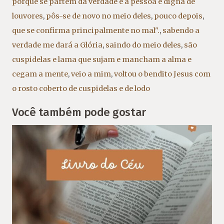
porque se partem da verdade e a pessoa é digna de
louvores
,
pôs-se de novo no meio deles
,
pouco depois
,
que se confirma principalmente no mal".
,
sabendo a
verdade me dará a Glória
,
saindo do meio deles
,
são
cuspidelas e lama que sujam e mancham a alma e
cegam a mente
,
veio a mim
,
voltou o bendito Jesus com
o rosto coberto de cuspidelas e de lodo
Você também pode gostar