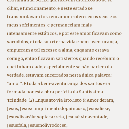
olhar
,
e funcionamento
,
e neste estado se
transbordavam fora em amor
,
e ofereceu os seus e os
meus sofrimentos
,
e permaneciam mais
intensamente estáticos
,
e por este amor ficavam como
sacudidos
,
e toda sua eterna vida e bem-aventurança
,
empurram a tal excesso a alma
,
enquanto estava
comigo
,
então ficavam satisfeitos quando recebiam o
que tinham dado
,
especialmente se não partem da
verdade
,
estavam encerrados nesta única palavra:
"amor". E toda a bem-aventurança dos santos era
formada por esta obra perfeita da Santíssima
Trindade. (2) Enquanto via isto
,
isto é: Amor deram
,
Jesus
,
Jesuscumprimentodopainosso
,
Jesusdisse
,
Jesusdisseàluisapiccarreta
,
Jesusdivinavontade
,
Jesusfala
,
Jesusnolivrodoceu
,