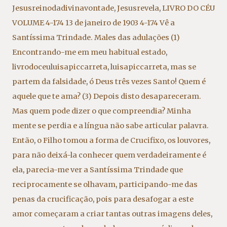
Jesusreinodadivinavontade
,
Jesusrevela
,
LIVRO DO CÉU
VOLUME 4-174 13 de janeiro de 1903 4-174 Vê a
Santíssima Trindade. Males das adulações (1)
Encontrando-me em meu habitual estado
,
livrodoceuluisapiccarreta
,
luisapiccarreta
,
mas se
partem da falsidade
,
ó Deus três vezes Santo! Quem é
aquele que te ama? (3) Depois disto desapareceram.
Mas quem pode dizer o que compreendia? Minha
mente se perdia e a língua não sabe articular palavra.
Então
,
o Filho tomou a forma de Crucifixo
,
os louvores
,
para não deixá-la conhecer quem verdadeiramente é
ela
,
parecia-me ver a Santíssima Trindade que
reciprocamente se olhavam
,
participando-me das
penas da crucificação
,
pois para desafogar a este
amor começaram a criar tantas outras imagens deles
,