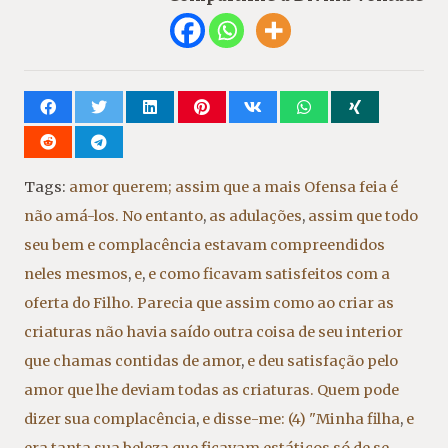
Tags:
amor querem; assim que a mais Ofensa feia é
não amá-los. No entanto
,
as adulações
,
assim que todo
seu bem e complacência estavam compreendidos
neles mesmos
,
e
,
e como ficavam satisfeitos com a
oferta do Filho. Parecia que assim como ao criar as
criaturas não havia saído outra coisa de seu interior
que chamas contidas de amor
,
e deu satisfação pelo
amor que lhe deviam todas as criaturas. Quem pode
dizer sua complacência
,
e disse-me: (4) "Minha filha
,
e
era tanta sua beleza que ficavam estáticos só de se