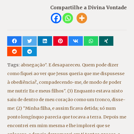
Compartilhe a Divina Vontade
Tags:
abnegação”. E desapareceu. Quem pode dizer
como fiquei ao ver que Jesus queria que me dispusesse
à obediência?.
,
compadecendo-me
,
de modo de poder
me nutrir Eu e meus filhos". (3) Enquanto estava nisto
saiu de dentro de meu coração como um tronco
,
disse-
me: (2) "Minha filha
,
e assim ficava detida; só num
ponto longínquo parecia que tocava a terra. Depois me
encontrei em mim mesma e lhe implorei que se