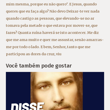
mim mesma
,
porque eu não quero". E Jesus
,
quando
queres que eu faça algo? Não devo Deixar-te ver nada
quando castigo as pessoas
,
que elevando-se no ar
tomava pela metade o que estava por mover-se
,
que
fazes? Quanta ruína haverá se isto acontecer. Me diz
que me ama muito e quer me assustar
,
senão amarras-
me por todo o lado. E bem
,
Senhor
,
tanto que me
participou as dores da cruz
,
viu
Você também pode gostar