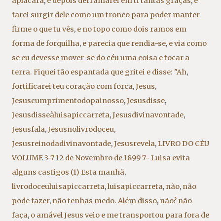
aplacara
,
e depois derramarei em ti tantas graças
,
e
farei surgir dele como um tronco para poder manter
firme o que tu vês
,
e no topo como dois ramos em
forma de forquilha
,
e parecia que rendia-se
,
e via como
se eu devesse mover-se do céu uma coisa e tocar a
terra. Fiquei tão espantada que gritei e disse: "Ah
,
fortificarei teu coração com força
,
Jesus
,
Jesuscumprimentodopainosso
,
Jesusdisse
,
Jesusdisseàluisapiccarreta
,
Jesusdivinavontade
,
Jesusfala
,
Jesusnolivrodoceu
,
Jesusreinodadivinavontade
,
Jesusrevela
,
LIVRO DO CÉU
VOLUME 3-7 12 de Novembro de 1899 7- Luisa evita
alguns castigos (1) Esta manhã
,
livrodoceuluisapiccarreta
,
luisapiccarreta
,
não
,
não
pode fazer
,
não tenhas medo. Além disso
,
não? não
faça
,
o amável Jesus veio e me transportou para fora de