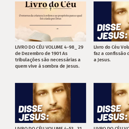
LIVRO DO CÉU VOLUME 4-98_ 29
Livro do Céu Vo
de Dezembro de 1901 As
faz a confissão
tribulações são necessárias a
a Jesus.
quem vive à sombra de Jesus.
LIVRO DO CÉU VOLUME 4-53_ 31
LIVRO DO CÉU VO