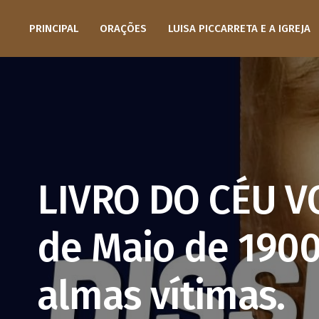
PRINCIPAL
ORAÇÕES
LUISA PICCARRETA E A IGREJA
LIVRO DO CÉU V
de Maio de 1900
almas vítimas.