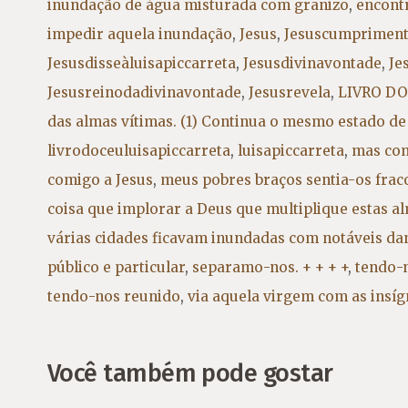
inundação de água misturada com granizo
,
encont
impedir aquela inundação
,
Jesus
,
Jesuscumprimen
Jesusdisseàluisapiccarreta
,
Jesusdivinavontade
,
Je
Jesusreinodadivinavontade
,
Jesusrevela
,
LIVRO DO 
das almas vítimas. (1) Continua o mesmo estado de
livrodoceuluisapiccarreta
,
luisapiccarreta
,
mas com
comigo a Jesus
,
meus pobres braços sentia-os fraco
coisa que implorar a Deus que multiplique estas alm
várias cidades ficavam inundadas com notáveis dan
público e particular
,
separamo-nos. + + + +
,
tendo-
tendo-nos reunido
,
via aquela virgem com as insí
Você também pode gostar