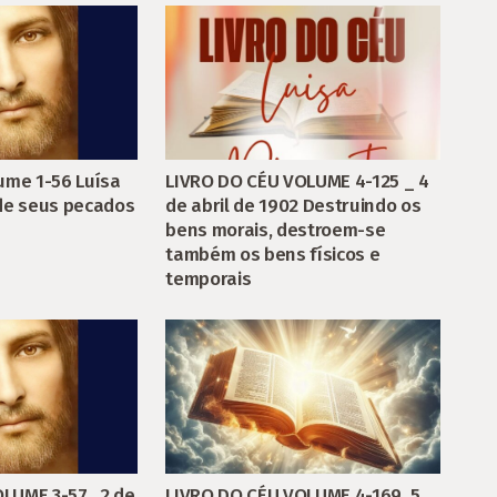
LIVRO DO CÉU VOLUME 4-125 _ 4
lume 1-56 Luísa
de abril de 1902 Destruindo os
 de seus pecados
bens morais, destroem-se
também os bens físicos e
temporais
LIVRO DO CÉU VOLUME 4-169_5
LUME 3-57_ 2 de