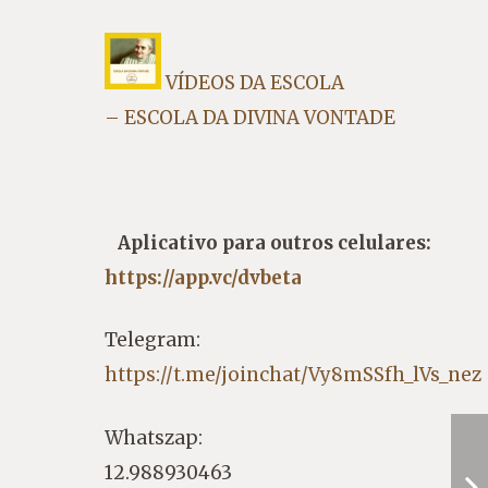
VÍDEOS DA ESCOLA
– ESCOLA DA DIVINA VONTADE
Aplicativo para outros celulares:
https://app.vc/dvbeta
Telegram:
https://t.me/joinchat/Vy8mSSfh_lVs_nez
Whatszap:
12.988930463