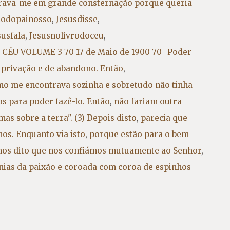
rava-me em grande consternação porque queria
todopainosso
,
Jesusdisse
,
susfala
,
Jesusnolivrodoceu
,
CÉU VOLUME 3-70 17 de Maio de 1900 70- Poder
 privação e de abandono. Então
,
o me encontrava sozinha e sobretudo não tinha
s para poder fazê-lo. Então
,
não fariam outra
as sobre a terra". (3) Depois disto
,
parecia que
os. Enquanto via isto
,
porque estão para o bem
nos dito que nos confiámos mutuamente ao Senhor
,
gnias da paixão e coroada com coroa de espinhos