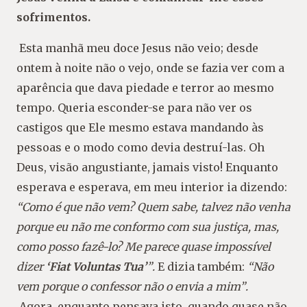
sofrimentos.
Esta manhã meu doce Jesus não veio; desde
on
tem à noite não o vejo, onde se fazia ver com a
apa
rência que dava piedade e terror ao mesmo
tempo.
Queria esconder-se para não ver os
castigos que Ele
mesmo estava mandando às
pessoas e o modo como
devia destruí-las. Oh
Deus, visão angustiante, jamais
visto! Enquanto
esperava e esperava, em meu interior
ia dizendo:
“Como é que não vem? Quem sabe, talvez
não venha
porque eu não me conformo com sua justi
ça, mas,
como posso fazê-lo? Me parece quase impossí
vel
dizer
‘
Fiat Voluntas Tua
’
”
.
E dizia também:
“Não
vem porque o confessor não o envia a mim”
.
Agora, enquanto pensava isto, quando quase
não