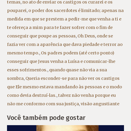
temas
,
no ato de enviar os castigos os curarei e os
pouparei
,
o poder dos sacerdotes é limitado; apenas na
medida em que se prestem a pedir-me que venha a ti e
te ofereça a mim para te fazer sofrer com o fim de
conseguir que poupe as pessoas
,
Oh Deus
,
onde se
fazia ver com a aparência que dava piedade e terror ao
mesmo tempo.
,
Os padres podem (até certo ponto)
conseguir que Jesus venha a Luísa e comunicar-lhe
esses sofrimentos.
,
quando quase não via a sua
sombra
,
Queria esconder-se para não ver os castigos
que Ele mesmo estava mandando às pessoas e o modo
como devia destruí-las.
,
talvez não venha porque eu
não me conformo com sua justiça
,
visão angustiante
Você também pode gostar