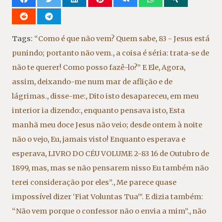
Tags:
“Como é que não vem? Quem sabe
,
83 - Jesus está
punindo; portanto não vem.
,
a coisa é séria: trata-se de
não te querer! Como posso fazê-lo?” E Ele
,
Agora
,
assim
,
deixando-me num mar de aflição e de
lágrimas.
,
disse-me:
,
Dito isto desapareceu
,
em meu
interior ia dizendo:
,
enquanto pensava isto
,
Esta
manhã meu doce Jesus não veio; desde ontem à noite
não o vejo
,
Eu
,
jamais visto! Enquanto esperava e
esperava
,
LIVRO DO CÉU VOLUME 2-83 16 de Outubro de
1899
,
mas
,
mas se não pensarem nisso Eu também não
terei consideração por eles”.
,
Me parece quase
impossível dizer ‘Fiat Voluntas Tua’”. E dizia também:
“Não vem porque o confessor não o envia a mim”.
,
não