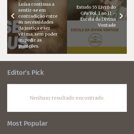
Luísa continua a
Estudo 55 Livro do
sentir-se em
Céu Vol. 1 ao 11 –
contradição entre
Escola da Divina
as necessidades
Vontade
da justiça e ser
vítima, sem poder
impedir as
punições.
Editor’s Pick
Nenhum resultado encontrado.
Most Popular