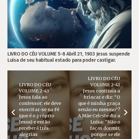
LIVRO DO CÉU VOLUME 5-8 Abril 21, 1903 Jesus suspende
Luisa de seu habitual estado para poder castigar.
LIVRO DO CÉU
LIVRO DO CÉU
VOLUME 2-41
VOLUME 2-43
Jesus continua a
Jesus fala ao
brincar e diz: “O
confessor: ele deve
que é minha graça
exercitar-se na Fé
senão eu mesmo”?
(que é o próprio
A Mãe Celeste diz a
Jesus) e então
Luísa: “Não o
receberá três
faças dormir,
alegrias
porque se ele