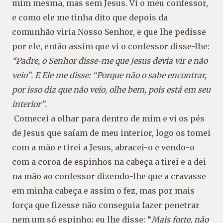
mim mes
ma, mas sem Jesus. Vi o meu confessor,
e como ele
me tinha dito que depois da
comunhão viria Nosso
Senhor, e que lhe pedisse
por ele, então assim que
vi o confessor disse-lhe:
“Padre, o Senhor disse-me
que Jesus devia vir e não
veio”
. E Ele me disse:
“Por
que não o sabe encontrar,
por isso diz que não veio,
olhe bem, pois está em seu
interior”
.
Comecei a olhar para dentro de mim e vi os
pés
de Jesus que saíam de meu interior, logo os
tomei
com a mão e tirei a Jesus, abracei-o e ven
do-o
com a coroa de espinhos na cabeça a tirei
e a dei
na mão ao confessor dizendo-lhe que a
cravasse
em minha cabeça e assim o fez, mas por
mais
força que fizesse não conseguia fazer pe
netrar
nem um só espinho; eu lhe disse:
“
Mais
forte, não