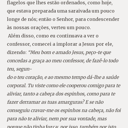
flagelos que
lhes estão ordenados, como hoje,
que estava pre
parada uma saraivada um pouco
longe de nós; en
tão o Senhor, para condescender
às nossas orações,
verteu um pouco.
Além disso, como eu continuava a ver o
con
fessor, comecei a implorar a Jesus por ele,
dizendo:
“Meu bom e amado Jesus, peço-te que
concedas a
graça ao meu confessor, de fazê-lo todo
teu, segun-
do o teu coração, e ao mesmo tempo dá-lhe a saúde
corporal. Tu viste como ele cooperou comigo para te
aliviar, tanto a cabeça dos espinhos, como para te
fa
zer derramar as tuas amarguras? E se não
conseguiu
cravar-me os espinhos na cabeça, não foi
para não te
aliviar, nem por sua vontade, mas
porque não tinha
força;
por isso, também por isto