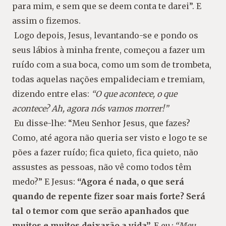
para mim, e sem que se deem conta te darei”. E
assim o fizemos.
Logo depois, Jesus, levantando-se e pondo os
seus lábios à minha frente, começou a fazer um
ruído com a sua boca, como um som de trombeta,
todas aquelas nações empalideciam e tremiam,
di
zendo entre elas:
“O que acontece, o que
acontece?
Ah, agora nós vamos morrer!”
Eu disse-lhe: “
Meu Senhor Jesus, que fazes?
Como, até agora não queria ser visto e logo
te se
pões a fazer ruído; fica quieto, fica quie
to, não
assustes as pessoas, não vê como todos
têm
medo?”
E Jesus:
“Agora é nada, o que será
quando de repente fizer soar mais forte? Será
tal o temor com que serão apanhados que
muitos e muitos deixarão a vida”.
E eu
: “Meu