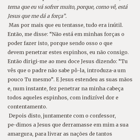
tema que eu vá sofrer muito, porque,
como vê, está
Jesus que me dá a força”
.
Mas por mais que eu tentasse, tudo era inú
til.
Então, me disse:
“Não está em minhas for
ças o
poder fazer isto, porque sendo osso o que
devem penetrar estes espinhos, eu não consigo
.
Então dirigi-me ao meu doce Jesus dizendo:
“Tu
vês que o padre não sabe pô-la, introduza-a
um
pouco Tu mesmo”
. E Jesus estendeu as suas
mãos
e, num instante, fez penetrar na minha
cabeça
todos aqueles espinhos, com indizível
dor e
contentamento.
Depois disto, juntamente com o confessor,
pe-
dimos a Jesus que derramasse em mim a sua
amar
gura, para livrar as nações de tantos