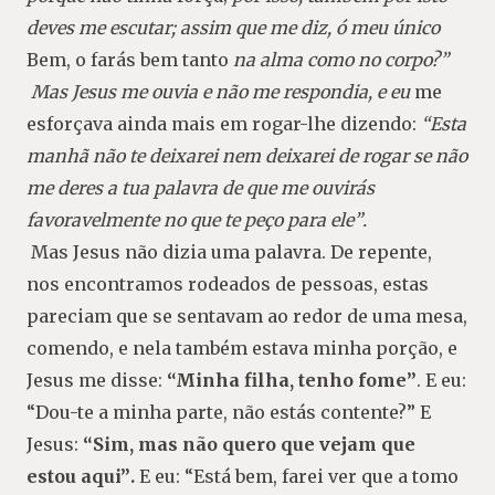
deves me escutar; as
sim que me diz, ó meu único
Bem, o farás bem tanto
na alma como no corpo?”
Mas Jesus me ouvia e não me respondia, e eu
me
esforçava ainda mais em rogar-lhe dizendo:
“Esta
manhã não te deixarei nem deixarei de rogar
se não
me deres a tua palavra de que me ouvirás
favoravelmente no que te peço para ele”
.
Mas Jesus não dizia uma palavra. De repente,
nos encontramos rodeados de pessoas, estas
pa
reciam que se sentavam ao redor de uma mesa,
comendo, e nela também estava minha porção,
e
Jesus me disse:
“Minha filha, tenho fome
”
. E
eu:
“Dou-te a minha parte, não estás contente?”
E
Jesus:
“Sim, mas não quero que vejam que
es
tou aqui”
.
E eu: “Está bem, farei ver que a tomo