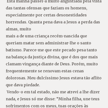
Esta manhã passei-a muito angustiada pela
vista
das tantas ofensas que faziam os homens,
es
pecialmente por certas desonestidades
horrendas.
Quanta pena dava a Jesus a perda das
almas, muito
mais a de uma criança recém-nascida que
queriam
matar sem administrar-lhe o santo
batismo. Pare
ce-me que este pecado pesa tanto
na balança da
justiça divina, que é dos que mais
clamam vingan
ça diante de Deus. Porém, muito
frequentemente
se renovam estas cenas
dolorosas. Meu dulcíssimo
Jesus estava tão aflito
que dava piedade.
Vendo-o em tal estado, não me atrevi a lhe di
zer
nada, e Jesus só me disse:
“Minha filha, une
teus
sofrimentos com os meus, tuas orações às