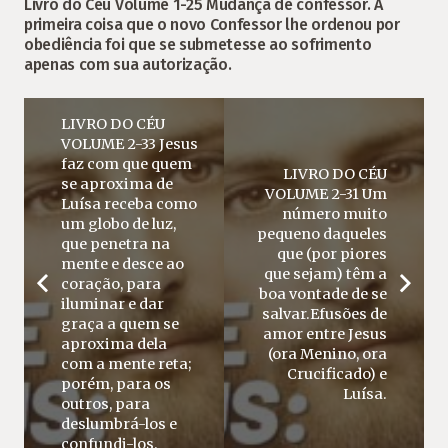
Livro do Céu Volume 1-25 Mudança de confessor. A
primeira coisa que o novo Confessor lhe ordenou por
obediência foi que se submetesse ao sofrimento
apenas com sua autorização.
LIVRO DO CÉU
VOLUME 2-33 Jesus
faz com que quem
LIVRO DO CÉU
se aproxima de
VOLUME 2-31 Um
Luísa receba como
número muito
um globo de luz,
pequeno daqueles
que penetra na
que (por piores
mente e desce ao
que sejam) têm a
coração, para
boa vontade de se
iluminar e dar
salvar.Efusões de
graça a quem se
amor entre Jesus
aproxima dela
(ora Menino, ora
com a mente reta;
Crucificado) e
porém, para os
Luísa.
outros, para
deslumbrá-los e
confundi-los.