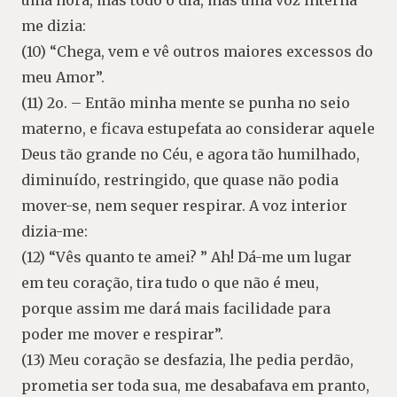
uma hora, mas todo o dia, mas uma voz interna
me dizia:
(10) “Chega, vem e vê outros maiores excessos do
meu Amor”.
(11) 2o. – Então minha mente se punha no seio
materno, e ficava estupefata ao considerar aquele
Deus tão grande no Céu, e agora tão humilhado,
diminuído, restringido, que quase não podia
mover-se, nem sequer respirar. A voz interior
dizia-me:
(12) “Vês quanto te amei? ” Ah! Dá-me um lugar
em teu coração, tira tudo o que não é meu,
porque assim me dará mais facilidade para
poder me mover e respirar”.
(13) Meu coração se desfazia, lhe pedia perdão,
prometia ser toda sua, me desabafava em pranto,