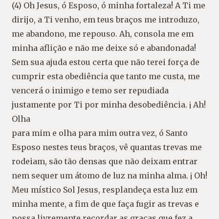
(4) Oh Jesus, ó Esposo, ó minha fortaleza! A Ti me
dirijo, a Ti venho, em teus braços me introduzo,
me abandono, me repouso. Ah, consola me em
minha aflição e não me deixe só e abandonada!
Sem sua ajuda estou certa que não terei força de
cumprir esta obediência que tanto me custa, me
vencerá o inimigo e temo ser repudiada
justamente por Ti por minha desobediência. ¡ Ah!
Olha
para mim e olha para mim outra vez, ó Santo
Esposo nestes teus braços, vê quantas trevas me
rodeiam, são tão densas que não deixam entrar
nem sequer um átomo de luz na minha alma. ¡ Oh!
Meu místico Sol Jesus, resplandeça esta luz em
minha mente, a fim de que faça fugir as trevas e
possa livremente recordar as graças que fez a