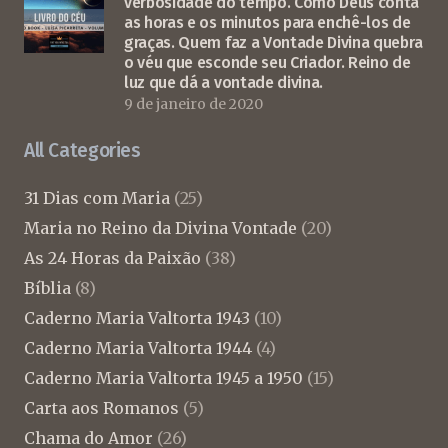
verbosidade do tempo. Como Deus conta
as horas e os minutos para enchê-los de
graças. Quem faz a Vontade Divina quebra
o véu que esconde seu Criador. Reino de
luz que dá a vontade divina.
9 de janeiro de 2020
All Categories
31 Dias com Maria
(25)
Maria no Reino da Divina Vontade
(20)
As 24 Horas da Paixão
(38)
Bíblia
(8)
Caderno Maria Valtorta 1943
(10)
Caderno Maria Valtorta 1944
(4)
Caderno Maria Valtorta 1945 a 1950
(15)
Carta aos Romanos
(5)
Chama do Amor
(26)