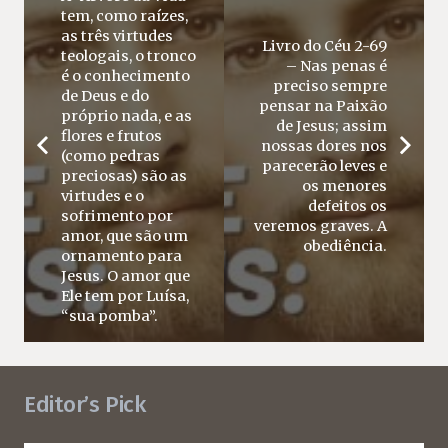
tem, como raízes,
as três virtudes
Livro do Céu 2-69
teologais, o tronco
– Nas penas é
é o conhecimento
preciso sempre
de Deus e do
pensar na Paixão
próprio nada, e as
de Jesus; assim
flores e frutos
nossas dores nos
(como pedras
parecerão leves e
preciosas) são as
os menores
virtudes e o
defeitos os
sofrimento por
veremos graves. A
amor, que são um
obediência.
ornamento para
Jesus. O amor que
Ele tem por Luísa,
“sua pomba”.
Editor’s Pick