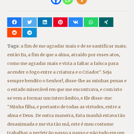
Tags:
a fim de me agradar mais e de se santificar mais;
então Eu
,
a fim de que a alma
,
atraído por esses atos
,
como me agradar mais e viria a faltar a faísca para
acender o fogo entre a criatura e o Criador”. Seja
sempre bendito o Senhor!
,
disse-lhe as minhas penas e
o estado miserável em que me encontrava
,
e com isto
se vem a formar um intercâmbio
,
e Ele disse-me:
“Minha filha
,
e portanto de todas as virtudes
,
entre a
alma e Deus. De outra maneira
,
Esta manhã estava tão
desanimada e me via tão má
,
este é meu costume
trabalhar a perfeição passo a passo e não tudo em um