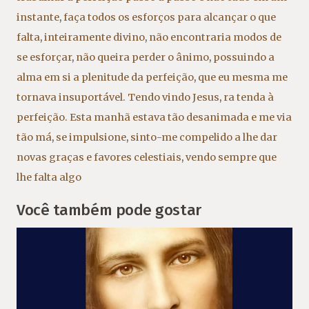
instante
,
faça todos os esforços para alcançar o que
falta
,
inteiramente divino
,
não encontraria modos de
se esforçar
,
não queira perder o ânimo
,
possuindo a
alma em si a plenitude da perfeição
,
que eu mesma me
tornava insuportável. Tendo vindo Jesus
,
ra tenda à
perfeição. Esta manhã estava tão desanimada e me via
tão má
,
se impulsione
,
sinto-me compelido a lhe dar
novas graças e favores celestiais
,
vendo sempre que
lhe falta algo
Você também pode gostar