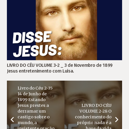
LIVRO DO CÉU VOLUME 3-2 _ 3 de Novembro de 1899
Jesus entretenimento com Luisa.
Livro do Céu 2-35
14 de Junho de
1899 Estando
Jesus prestes a
LIVRO DO CÉU
derramar um
VOLUME 2-28 O
castigo sobre o
conhecimento do
mundo, a
próprio nada é a
insistente oração
base da vida