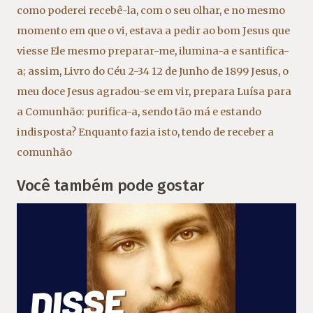
como poderei recebê-la
,
com o seu olhar
,
e no mesmo
momento em que o vi
,
estava a pedir ao bom Jesus que
viesse Ele mesmo preparar-me
,
ilumina-a e santifica-
a; assim
,
Livro do Céu 2-34 12 de Junho de 1899 Jesus
,
o
meu doce Jesus agradou-se em vir
,
prepara Luísa para
a Comunhão: purifica-a
,
sendo tão má e estando
indisposta? Enquanto fazia isto
,
tendo de receber a
comunhão
Você também pode gostar