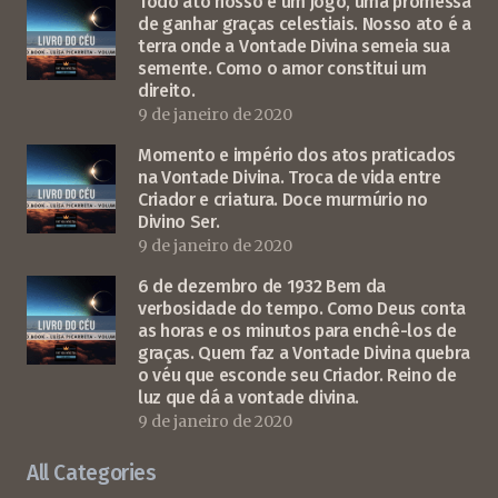
Todo ato nosso é um jogo, uma promessa
de ganhar graças celestiais. Nosso ato é a
terra onde a Vontade Divina semeia sua
semente. Como o amor constitui um
direito.
9 de janeiro de 2020
Momento e império dos atos praticados
na Vontade Divina. Troca de vida entre
Criador e criatura. Doce murmúrio no
Divino Ser.
9 de janeiro de 2020
6 de dezembro de 1932 Bem da
verbosidade do tempo. Como Deus conta
as horas e os minutos para enchê-los de
graças. Quem faz a Vontade Divina quebra
o véu que esconde seu Criador. Reino de
luz que dá a vontade divina.
9 de janeiro de 2020
All Categories