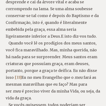
desprende e cai da árvore vital e acaba se
corrompendo na lama. Se uma alma soubesse
conservar-se tal como é depois do Baptismo e da
Confirmação, isto é, quando é literalmente
embebida pela graça, essa alma seria
ligeiramente inferior a Deus.E isto diz-vos tudo.
Quando você lê os prodígios dos meus santos,
você fica maravilhado. Mas, minha querida, não
há nada para se surpreender. Meus santos eram
criaturas que possuíam graça, eram deuses,
portanto, porque a graça te deifica. Eu não disse
isso
[33]
Eu no meu Evangelho que o
meu
fará as
mesmas maravilhas que eu faço? Mas para
ser
meu
é preciso viver da minha Vida, ou seja, da
vida da graça.
Se vocês quisessem, todos poderiam ser