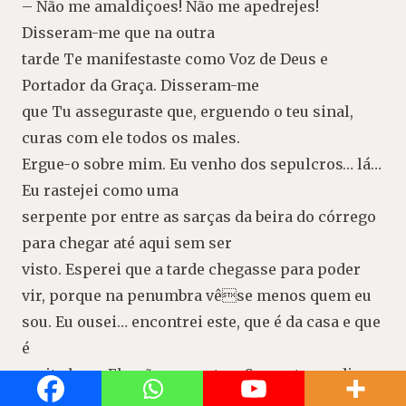
– Não me amaldiçoes! Não me apedrejes!
Disseram-me que na outra
tarde Te manifestaste como Voz de Deus e
Portador da Graça. Disseram-me
que Tu asseguraste que, erguendo o teu sinal,
curas com ele todos os males.
Ergue-o sobre mim. Eu venho dos sepulcros… lá…
Eu rastejei como uma
serpente por entre as sarças da beira do córrego
para chegar até aqui sem ser
visto. Esperei que a tarde chegasse para poder
vir, porque na penumbra vêse menos quem eu
sou. Eu ousei… encontrei este, que é da casa e que
é
muito bom. Ele não me matou. Somente me disse:
“Espera junto ao muro.”