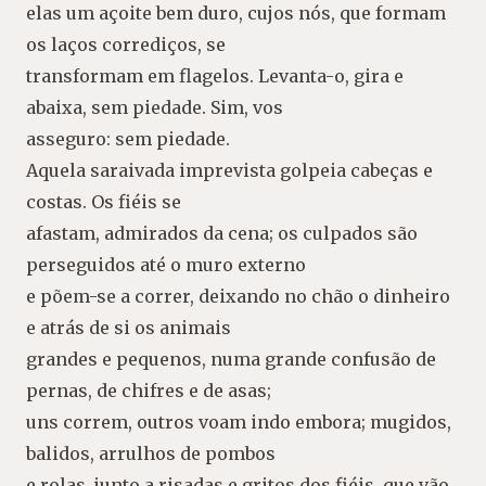
elas um açoite bem duro, cujos nós, que formam
os laços corrediços, se
transformam em flagelos. Levanta-o, gira e
abaixa, sem piedade. Sim, vos
asseguro: sem piedade.
Aquela saraivada imprevista golpeia cabeças e
costas. Os fiéis se
afastam, admirados da cena; os culpados são
perseguidos até o muro externo
e põem-se a correr, deixando no chão o dinheiro
e atrás de si os animais
grandes e pequenos, numa grande confusão de
pernas, de chifres e de asas;
uns correm, outros voam indo embora; mugidos,
balidos, arrulhos de pombos
e rolas, junto a risadas e gritos dos fiéis, que vão