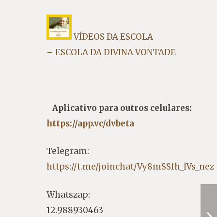
VÍDEOS DA ESCOLA
– ESCOLA DA DIVINA VONTADE
Aplicativo para outros celulares:
https://app.vc/dvbeta
Telegram:
https://t.me/joinchat/Vy8mSSfh_lVs_nez
Whatszap:
12.988930463