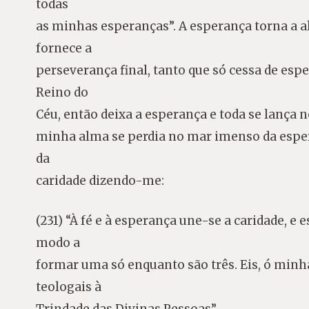
todas
as minhas esperanças”. A esperança torna a a
fornece a
perseverança final, tanto que só cessa de es
Reino do
Céu, então deixa a esperança e toda se lança
minha alma se perdia no mar imenso da esper
da
caridade dizendo-me:
(231) “À fé e à esperança une-se a caridade, e 
modo a
formar uma só enquanto são três. Eis, ó minha
teologais à
Trindade das Divinas Pessoas”