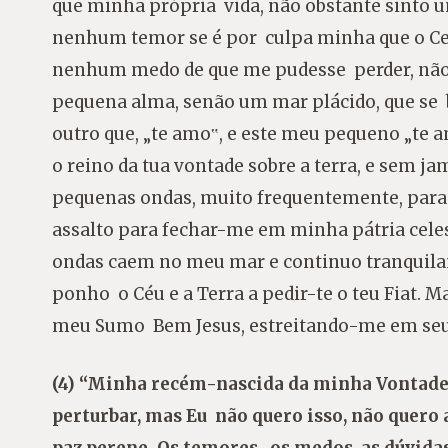
que minha própria vida, não obstante sinto
nenhum temor se é por culpa minha que o Cel
nenhum medo de que me pudesse perder, não
pequena alma, senão um mar plácido, que s
outro que, „te amo‟, e este meu pequeno „te 
o reino da tua vontade sobre a terra, e sem 
pequenas ondas, muito frequentemente, para 
assalto para fechar-me em minha pátria celes
ondas caem no meu mar e continuo tranquila
ponho o Céu e a Terra a pedir-te o teu Fiat.
meu Sumo Bem Jesus, estreitando-me em seus
(4) “Minha recém-nascida da minha Vontade,
perturbar, mas Eu não quero isso, não quero
paz perene. Os temores, os medos, as dúvidas