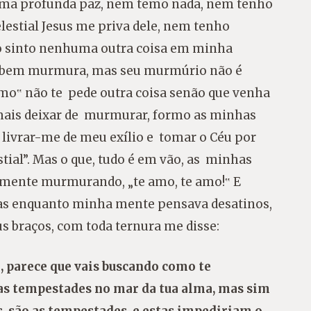
 uma profunda paz, nem temo nada, nem tenho
estial Jesus me priva dele, nem tenho
 sinto nenhuma outra coisa em minha
e bem murmura, mas seu murmúrio não é
amo‟ não te pede outra coisa senão que venha
jamais deixar de murmurar, formo as minhas
livrar-me de meu exílio e tomar o Céu por
tial”. Mas o que, tudo é em vão, as minhas
mente murmurando, „te amo, te amo!‟ E
 Mas enquanto minha mente pensava desatinos,
 braços, com toda ternura me disse:
 parece que vais buscando como te
 as tempestades no mar da tua alma, mas sim
, são as tempestades, e estas impediriam o