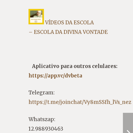
VÍDEOS DA ESCOLA
– ESCOLA DA DIVINA VONTADE
Aplicativo para outros celulares:
https://app.vc/dvbeta
Telegram:
https://t.me/joinchat/Vy8mSSfh_lVs_nez
Whatszap:
12.988930463