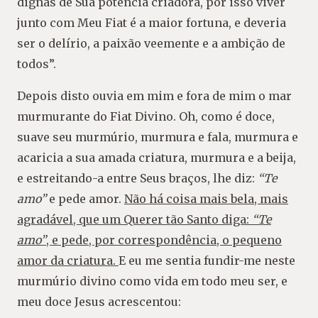
dignas de Sua potência criadora, por isso viver
junto com Meu Fiat é a maior fortuna, e deveria
ser o delírio, a paixão veemente e a ambição de
todos”.
Depois disto ouvia em mim e fora de mim o mar
murmurante do Fiat Divino. Oh, como é doce,
suave seu murmúrio, murmura e fala, murmura e
acaricia a sua amada criatura, murmura e a beija,
e estreitando-a entre Seus braços, lhe diz:
“Te
amo”
e pede amor.
Não há coisa mais bela, mais
agradável, que um Querer tão Santo diga:
“Te
amo”
, e pede, por correspondência, o pequeno
amor da criatura.
E eu me sentia fundir-me neste
murmúrio divino como vida em todo meu ser, e
meu doce Jesus acrescentou: