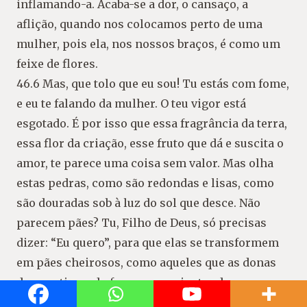
inflamando-a. Acaba-se a dor, o cansaço, a
aflição, quando nos colocamos perto de uma
mulher, pois ela, nos nossos braços, é como um
feixe de flores.
46.6 Mas, que tolo que eu sou! Tu estás com fome,
e eu te falando da mulher. O teu vigor está
esgotado. É por isso que essa fragrância da terra,
essa flor da criação, esse fruto que dá e suscita o
amor, te parece uma coisa sem valor. Mas olha
estas pedras, como são redondas e lisas, como
são douradas sob à luz do sol que desce. Não
parecem pães? Tu, Filho de Deus, só precisas
dizer: “Eu quero”, para que elas se transformem
em pães cheirosos, como aqueles que as donas
de casa tiram do forno para o jantar de seus
familiares. E estas acácias, tão secas, se Tu