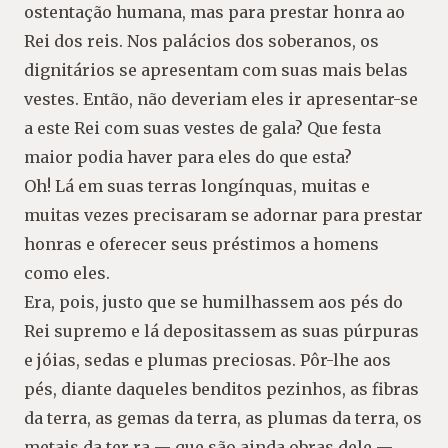
ostentação humana, mas para prestar honra ao
Rei dos reis. Nos palácios dos soberanos, os
dignitários se apresentam com suas mais belas
vestes. Então, não deveriam eles ir apresentar-se
a este Rei com suas vestes de gala? Que festa
maior podia haver para eles do que esta?
Oh! Lá em suas terras longínquas, muitas e
muitas vezes precisaram se adornar para prestar
honras e oferecer seus préstimos a homens
como eles.
Era, pois, justo que se humilhassem aos pés do
Rei supremo e lá depositassem as suas púrpuras
e jóias, sedas e plumas preciosas. Pôr-lhe aos
pés, diante daqueles benditos pezinhos, as fibras
da terra, as gemas da terra, as plumas da terra, os
metais da ter ra — que são ainda obras dele —