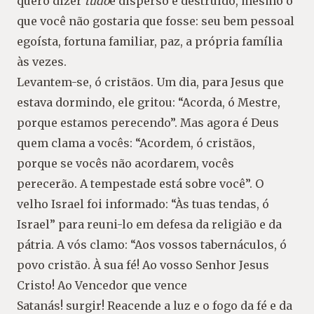
quero dizer
tudo
é disperso e destruído, mesmo o
que você não gostaria que fosse: seu bem pessoal
egoísta, fortuna familiar, paz, a própria família
às vezes.
Levantem-se, ó cristãos. Um dia, para Jesus que
estava dormindo, ele gritou: “Acorda, ó Mestre,
porque estamos perecendo”. Mas agora é Deus
quem clama a vocês: “Acordem, ó cristãos,
porque se vocês não acordarem, vocês
perecerão. A tempestade está sobre você”. O
velho Israel foi informado: “Às tuas tendas, ó
Israel” para reuni-lo em defesa da religião e da
pátria. A vós clamo: “Aos vossos tabernáculos, ó
povo cristão. À sua fé! Ao vosso Senhor Jesus
Cristo! Ao Vencedor que vence
Satanás! surgir! Reacende a luz e o fogo da fé e da