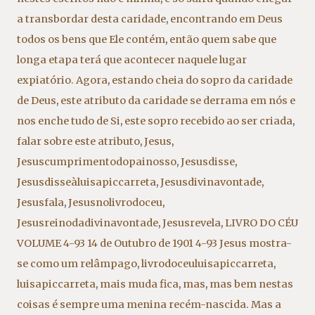
a transbordar desta caridade
,
encontrando em Deus
todos os bens que Ele contém
,
então quem sabe que
longa etapa terá que acontecer naquele lugar
expiatório. Agora
,
estando cheia do sopro da caridade
de Deus
,
este atributo da caridade se derrama em nós e
nos enche tudo de Si
,
este sopro recebido ao ser criada
,
falar sobre este atributo
,
Jesus
,
Jesuscumprimentodopainosso
,
Jesusdisse
,
Jesusdisseàluisapiccarreta
,
Jesusdivinavontade
,
Jesusfala
,
Jesusnolivrodoceu
,
Jesusreinodadivinavontade
,
Jesusrevela
,
LIVRO DO CÉU
VOLUME 4-93 14 de Outubro de 1901 4-93 Jesus mostra-
se como um relâmpago
,
livrodoceuluisapiccarreta
,
luisapiccarreta
,
mais muda fica
,
mas
,
mas bem nestas
coisas é sempre uma menina recém-nascida. Mas a