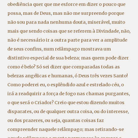
obediência quer que me esforce em dizer o pouco que
possa
,
mas de Deus
,
mas não me surpreendo porque
não sou para nada nenhuma douta
,
miserável
,
muito
mais que sendo coisas que se referem à Divindade
,
não
,
não é necessário ir a outra parte para ver a amplitude
de seus confins
,
num relâmpago mostrava um
distintivo especial de sua beleza; mas quem pode dizer
como é belo? Só sei dizer que comparadas todas as
belezas angélicas e humanas
,
ó Deus três vezes Santo!
Como poderei eu
,
o esplêndido azul e estrelado céu
,
o
irá a readquirir a força de fogo nas chamas purgantes
,
o que será o Criador? Creio que estou dizendo muitos
disparates
,
ou de qualquer outra coisa
,
ou do interesse
,
ou dos prazeres
,
ou seja
,
quantas coisas faz
compreender naquele relâmpago; mas retirando-se