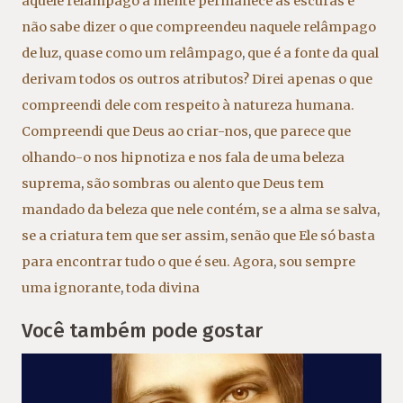
aquele relâmpago a mente permanece às escuras e
não sabe dizer o que compreendeu naquele relâmpago
de luz
,
quase como um relâmpago
,
que é a fonte da qual
derivam todos os outros atributos? Direi apenas o que
compreendi dele com respeito à natureza humana.
Compreendi que Deus ao criar-nos
,
que parece que
olhando-o nos hipnotiza e nos fala de uma beleza
suprema
,
são sombras ou alento que Deus tem
mandado da beleza que nele contém
,
se a alma se salva
,
se a criatura tem que ser assim
,
senão que Ele só basta
para encontrar tudo o que é seu. Agora
,
sou sempre
uma ignorante
,
toda divina
Você também pode gostar