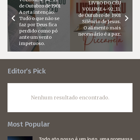
LIVRO DO CÉU
de Outubro de 1901
VOLUME 4-92_11
A reta intenção.
de Outubro de 1901
Tudo o que não se
Silêncio de Jesus.
faz por Deus fica
O alimento mais
perdido como pó
necessário é a paz.
ante um vento
impetuoso.
Editor’s Pick
Nenhum resultado encontrado.
Most Popular
Todo ato nosso é um jogo, uma promessa