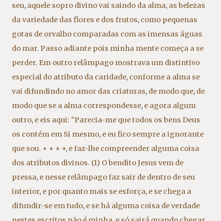
seu
,
aquele sopro divino vai saindo da alma
,
as belezas
da variedade das flores e dos frutos
,
como pequenas
gotas de orvalho comparadas com as imensas águas
do mar. Passo adiante pois minha mente começa a se
perder. Em outro relâmpago mostrava um distintivo
especial do atributo da caridade
,
conforme a alma se
vai difundindo no amor das criaturas
,
de modo que
,
de
modo que se a alma correspondesse
,
e agora algum
outro
,
e eis aqui: "Parecia-me que todos os bens Deus
os contém em Si mesmo
,
e eu fico sempre a ignorante
que sou. + + + +
,
e faz-lhe compreender alguma coisa
dos atributos divinos. (1) O bendito Jesus vem de
pressa
,
e nesse relâmpago faz sair de dentro de seu
interior
,
e por quanto mais se esforça
,
e se chega a
difundir-se em tudo
,
e se há alguma coisa de verdade
nestes escritos não é minha
,
e só sairá quando chegar