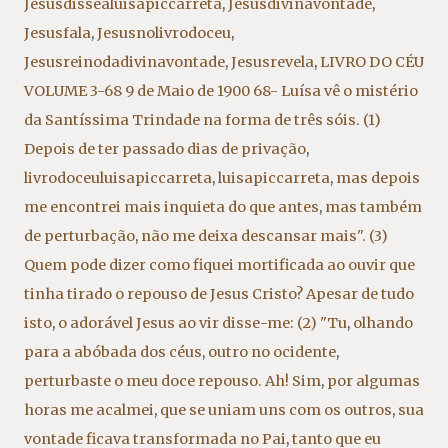
Jesusdisseàluisapiccarreta
,
Jesusdivinavontade
,
Jesusfala
,
Jesusnolivrodoceu
,
Jesusreinodadivinavontade
,
Jesusrevela
,
LIVRO DO CÉU
VOLUME 3-68 9 de Maio de 1900 68- Luísa vê o mistério
da Santíssima Trindade na forma de três sóis. (1)
Depois de ter passado dias de privação
,
livrodoceuluisapiccarreta
,
luisapiccarreta
,
mas depois
me encontrei mais inquieta do que antes
,
mas também
de perturbação
,
não me deixa descansar mais". (3)
Quem pode dizer como fiquei mortificada ao ouvir que
tinha tirado o repouso de Jesus Cristo? Apesar de tudo
isto
,
o adorável Jesus ao vir disse-me: (2) "Tu
,
olhando
para a abóbada dos céus
,
outro no ocidente
,
perturbaste o meu doce repouso. Ah! Sim
,
por algumas
horas me acalmei
,
que se uniam uns com os outros
,
sua
vontade ficava transformada no Pai
,
tanto que eu