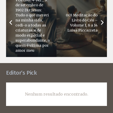
de setembro de
1902 Diz Jesus:
Tudo o que mereci
003 Meditação do
na minha vida,
Livro do Céu –
cedi-o a todas as
Volume 1, 8 a 14
criaturas, e de
Luisa Piccarreta
modo especial e
superabundante, a
quem é vítima por
amor meu
Editor’s Pick
Nenhum resultado encontrado.