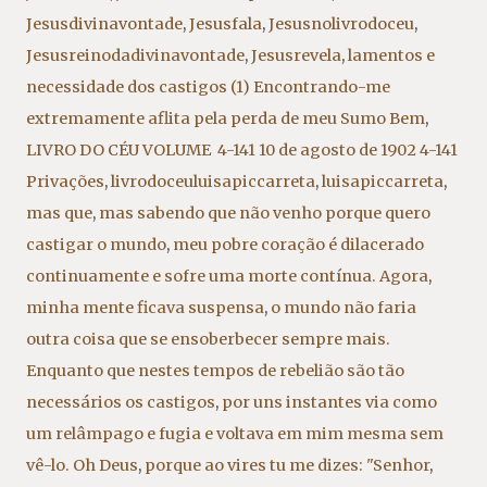
Jesusdivinavontade
,
Jesusfala
,
Jesusnolivrodoceu
,
Jesusreinodadivinavontade
,
Jesusrevela
,
lamentos e
necessidade dos castigos (1) Encontrando-me
extremamente aflita pela perda de meu Sumo Bem
,
LIVRO DO CÉU VOLUME 4-141 10 de agosto de 1902 4-141
Privações
,
livrodoceuluisapiccarreta
,
luisapiccarreta
,
mas que
,
mas sabendo que não venho porque quero
castigar o mundo
,
meu pobre coração é dilacerado
continuamente e sofre uma morte contínua. Agora
,
minha mente ficava suspensa
,
o mundo não faria
outra coisa que se ensoberbecer sempre mais.
Enquanto que nestes tempos de rebelião são tão
necessários os castigos
,
por uns instantes via como
um relâmpago e fugia e voltava em mim mesma sem
vê-lo. Oh Deus
,
porque ao vires tu me dizes: "Senhor
,