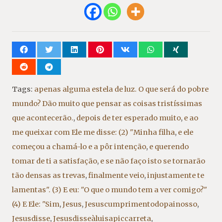
Tags:
apenas alguma estela de luz. O que será do pobre
mundo? Dão muito que pensar as coisas tristíssimas
que acontecerão.
,
depois de ter esperado muito
,
e ao
me queixar com Ele me disse: (2) "Minha filha
,
e ele
começou a chamá-lo e a pôr intenção
,
e querendo
tomar de ti a satisfação
,
e se não faço isto se tornarão
tão densas as trevas
,
finalmente veio
,
injustamente te
lamentas". (3) E eu: "O que o mundo tem a ver comigo?"
(4) E Ele: "Sim
,
Jesus
,
Jesuscumprimentodopainosso
,
Jesusdisse
,
Jesusdisseàluisapiccarreta
,