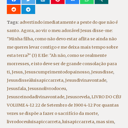
Tags:
advertindo imediatamente a peste do que não é
santo. Agora
,
ao vir o meu adorável Jesus disse-me:
"Minha filha
,
como não devo estar aflita se ainda não
me queres levar contigo e me deixa mais tempo sobre
esta terra?" (3) E Ele: "Ah não
,
como se realmente
morresses
,
e isto deve ser de grande consolação para
ti
,
Jesus
,
Jesuscumprimentodopainosso
,
Jesusdisse
,
Jesusdisseàluisapiccarreta
,
Jesusdivinavontade
,
Jesusfala
,
Jesusnolivrodoceu
,
Jesusreinodadivinavontade
,
Jesusrevela
,
LIVRO DO CÉU
VOLUME 4-12 22 de Setembro de 1900 4-12 Por quantas
vezes se dispõe a fazer o sacrifício da morte
,
livrodoceuluisapiccarreta
,
luisapiccarreta
,
mas sim
,