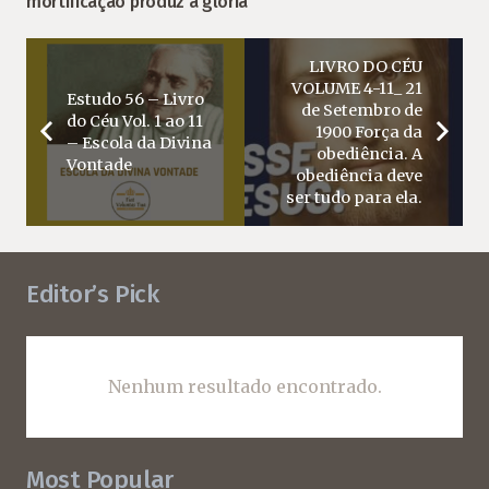
mortificação produz a glória
LIVRO DO CÉU
VOLUME 4-11_ 21
Estudo 56 – Livro
de Setembro de
do Céu Vol. 1 ao 11
1900 Força da
– Escola da Divina
obediência. A
Vontade
obediência deve
ser tudo para ela.
Editor’s Pick
Nenhum resultado encontrado.
Most Popular