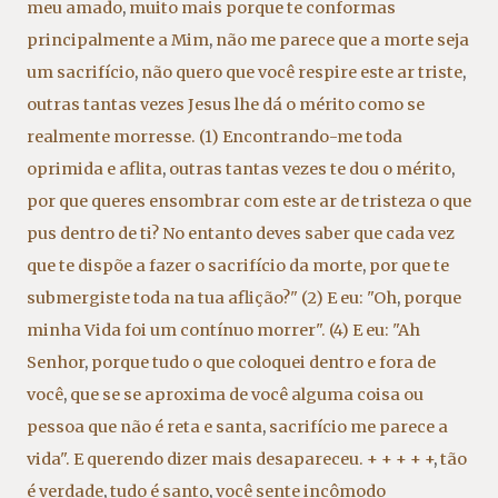
meu amado
,
muito mais porque te conformas
principalmente a Mim
,
não me parece que a morte seja
um sacrifício
,
não quero que você respire este ar triste
,
outras tantas vezes Jesus lhe dá o mérito como se
realmente morresse. (1) Encontrando-me toda
oprimida e aflita
,
outras tantas vezes te dou o mérito
,
por que queres ensombrar com este ar de tristeza o que
pus dentro de ti? No entanto deves saber que cada vez
que te dispõe a fazer o sacrifício da morte
,
por que te
submergiste toda na tua aflição?" (2) E eu: "Oh
,
porque
minha Vida foi um contínuo morrer". (4) E eu: "Ah
Senhor
,
porque tudo o que coloquei dentro e fora de
você
,
que se se aproxima de você alguma coisa ou
pessoa que não é reta e santa
,
sacrifício me parece a
vida". E querendo dizer mais desapareceu. + + + + +
,
tão
é verdade
,
tudo é santo
,
você sente incômodo