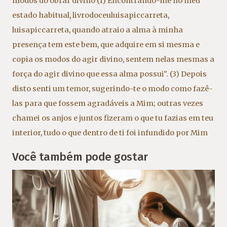
modos do obrar divino (1) Encontrando-me no meu
estado habitual
,
livrodoceuluisapiccarreta
,
luisapiccarreta
,
quando atraio a alma à minha
presença tem este bem
,
que adquire em si mesma e
copia os modos do agir divino
,
sentem nelas mesmas a
força do agir divino que essa alma possui". (3) Depois
disto senti um temor
,
sugerindo-te o modo como fazê-
las para que fossem agradáveis a Mim; outras vezes
chamei os anjos e juntos fizeram o que tu fazias em teu
interior
,
tudo o que dentro de ti foi infundido por Mim
Você também pode gostar