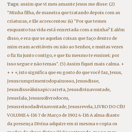
Tags:
assim que vi meu amante Jesus me disse: (2)
"Minha filha
,
de maneira que tratando depois com as
criaturas
,
e Ele acrescentou: (4) "Por que temes
enquanto tua vida está enxertada com a minha? E além
disso
,
e era que se aquelas coisas que faço dentro de
mim eram aceitáveis ou não ao Senhor
,
e muitas vezes
o fiz Eu junto contigo
,
e que Eu mesmo te ensinei; por
isso segue e não temas". (5) Assim fiquei mais calma. +
+ + +
,
isto significa que eu gosto do que você faz
,
Jesus
,
Jesuscumprimentodopainosso
,
Jesusdisse
,
Jesusdisseàluisapiccarreta
,
Jesusdivinavontade
,
Jesusfala
,
Jesusnolivrodoceu
,
Jesusreinodadivinavontade
,
Jesusrevela
,
LIVRO DO CÉU
VOLUME 4-116 7 de Março de 1902 4-116 A alma diante
da presença Divina adquire em si mesma e copia os