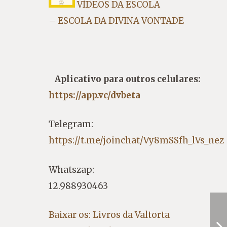
VÍDEOS DA ESCOLA
– ESCOLA DA DIVINA VONTADE
Aplicativo para outros celulares:
https://app.vc/dvbeta
Telegram:
https://t.me/joinchat/Vy8mSSfh_lVs_nez
Whatszap:
12.988930463
Baixar os: Livros da Valtorta