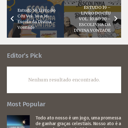
ESTUDO 19 –
Estudo 58 Livro do
LIVRO DO CÉU
Céu Vol. 30 a 36 –
VOL. 10 AO 20 –
Escola da Divina
ESCOLINHA DA
Vontade
DIVINA VONTADE
Editor’s Pick
Nenhum resultado encontrado.
Most Popular
Todo ato nosso é um jogo, uma promessa
de ganhar graças celestiais. Nosso ato é a