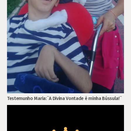
Testemunho Maria:¨A Divina Vontade é minha Bússula!¨