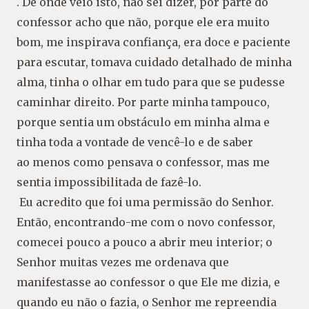
. De onde veio isto, não
sei dizer, por parte do
confessor acho que não, porque ele era muito
bom, me inspirava
confiança, era doce e paciente
para escutar, tomava cuidado detalhado de minha
alma,
tinha o olhar em tudo para que se pudesse
caminhar direito. Por parte minha tampouco,
porque sentia um obstáculo em minha alma e
tinha toda a vontade de vencê-lo e de saber
ao menos como pensava o confessor, mas me
sentia impossibilitada de fazê-lo.
Eu
acredito
que
foi
uma
permissão
do
Senhor.
Então,
encontrando-me
com
o
novo
confessor,
comecei pouco a pouco a abrir meu interior; o
Senhor muitas vezes me ordenava
que
manifestasse ao confessor o que Ele me dizia, e
quando eu não o fazia, o Senhor me
repreendia