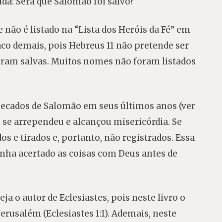
ida: Será que Salomão foi salvo?
não é listado na “Lista dos Heróis da Fé” em
co demais, pois Hebreus 11 não pretende ser
oram salvas. Muitos nomes não foram listados
 pecados de Salomão em seus últimos anos (ver
le se arrependeu e alcançou misericórdia. Se
s e tirados e, portanto, não registrados. Essa
enha acertado as coisas com Deus antes de
a o autor de Eclesiastes, pois neste livro o
 Jerusalém (Eclesiastes 1:1). Ademais, neste