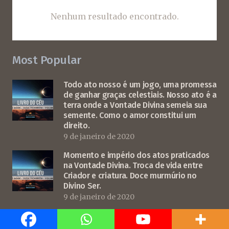
Nenhum resultado encontrado.
Most Popular
Todo ato nosso é um jogo, uma promessa
de ganhar graças celestiais. Nosso ato é a
terra onde a Vontade Divina semeia sua
semente. Como o amor constitui um
direito.
9 de janeiro de 2020
Momento e império dos atos praticados
na Vontade Divina. Troca de vida entre
Criador e criatura. Doce murmúrio no
Divino Ser.
9 de janeiro de 2020
6 de dezembro de 1932 Bem da
verbosidade do tempo. Como Deus conta