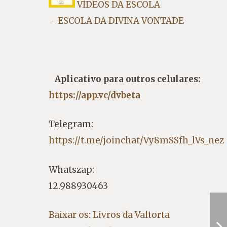
VÍDEOS DA ESCOLA
– ESCOLA DA DIVINA VONTADE
Aplicativo para outros celulares:
https://app.vc/dvbeta
Telegram:
https://t.me/joinchat/Vy8mSSfh_lVs_nez
Whatszap:
12.988930463
Baixar os: Livros da Valtorta