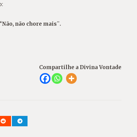
o:
 “
Não, não chore mais¨.
Compartilhe a Divina Vontade