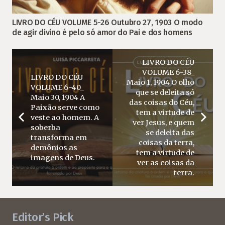
LIVRO DO CÉU VOLUME 5-26 Outubro 27, 1903 O modo
de agir divino é pelo só amor do Pai e dos homens
LIVRO DO CÉU
VOLUME 6-38_
LIVRO DO CÉU
Maio 1, 1904 O olho
VOLUME 6-40_
que se deleita só
Maio 30, 1904 A
das coisas do Céu,
Paixão serve como
tem a virtude de
veste ao homem. A
ver Jesus, e quem
soberba
se deleita das
transforma em
coisas da terra,
demônios as
tem a virtude de
imagens de Deus.
ver as coisas da
terra.
Editor’s Pick