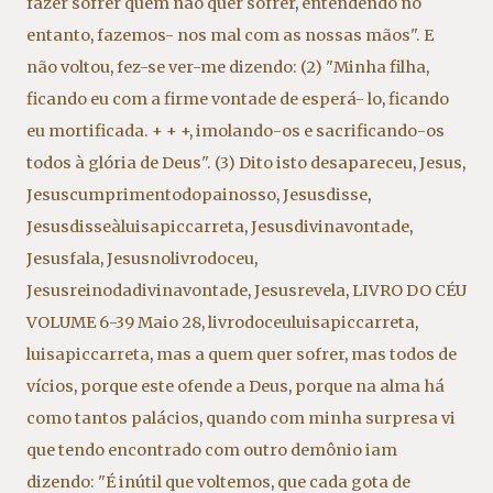
fazer sofrer quem não quer sofrer
,
entendendo no
entanto
,
fazemos- nos mal com as nossas mãos". E
não voltou
,
fez-se ver-me dizendo: (2) "Minha filha
,
ficando eu com a firme vontade de esperá- lo
,
ficando
eu mortificada. + + +
,
imolando-os e sacrificando-os
todos à glória de Deus". (3) Dito isto desapareceu
,
Jesus
,
Jesuscumprimentodopainosso
,
Jesusdisse
,
Jesusdisseàluisapiccarreta
,
Jesusdivinavontade
,
Jesusfala
,
Jesusnolivrodoceu
,
Jesusreinodadivinavontade
,
Jesusrevela
,
LIVRO DO CÉU
VOLUME 6-39 Maio 28
,
livrodoceuluisapiccarreta
,
luisapiccarreta
,
mas a quem quer sofrer
,
mas todos de
vícios
,
porque este ofende a Deus
,
porque na alma há
como tantos palácios
,
quando com minha surpresa vi
que tendo encontrado com outro demônio iam
dizendo: "É inútil que voltemos
,
que cada gota de