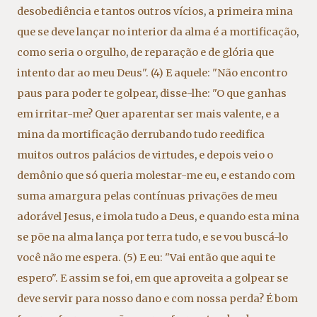
desobediência e tantos outros vícios
,
a primeira mina
que se deve lançar no interior da alma é a mortificação
,
como seria o orgulho
,
de reparação e de glória que
intento dar ao meu Deus". (4) E aquele: "Não encontro
paus para poder te golpear
,
disse-lhe: "O que ganhas
em irritar-me? Quer aparentar ser mais valente
,
e a
mina da mortificação derrubando tudo reedifica
muitos outros palácios de virtudes
,
e depois veio o
demônio que só queria molestar-me eu
,
e estando com
suma amargura pelas contínuas privações de meu
adorável Jesus
,
e imola tudo a Deus
,
e quando esta mina
se põe na alma lança por terra tudo
,
e se vou buscá-lo
você não me espera. (5) E eu: "Vai então que aqui te
espero". E assim se foi
,
em que aproveita a golpear se
deve servir para nosso dano e com nossa perda? É bom