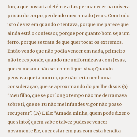
força que possui a detém e a faz permanecer na mísera
prisão do corpo
,
perdendo meu amado Jesus. Com tudo
isto de vez em quando o tentava
,
porque me parece que
ainda está o confessor
,
porque por quanto bom seja um
ferro
,
porque se trata de que quer tocar os extremos.
Então vendo que não podia vencer em nada
,
primeiro
não te responde
,
quando me uniformizava com Jesus
,
que eu mesma não sei como fiquei viva; Quando
pensava que ia morrer
,
que não teria nenhuma
consideração
,
que se aproximando do pai lhe disse: (6)
"Meu filho
,
que se por longo tempo não me derramava
sobre ti
,
que se Tu não me infundes vigor não posso
recuperar". (14) E Ele: "Amada minha
,
quem pode dizer o
que sinto?
,
quem sabe e talvez pudesse vencer
novamente Ele
,
quer estar em paz com esta bendita