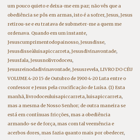
um pouco quieto e deixa-me em paz; não vês que a
obediência se pôs em armas
,
isto é a sofrer
,
Jesus
,
Jesus
retirou-se e eu tratava de submeter-me a quem me
ordenava. Quando em um instante
,
Jesuscumprimentodopainosso
,
Jesusdisse
,
Jesusdisseàluisapiccarreta
,
Jesusdivinavontade
,
Jesusfala
,
Jesusnolivrodoceu
,
Jesusreinodadivinavontade
,
Jesusrevela
,
LIVRO DO CÉU
VOLUME 4-20 15 de Outubro de 1900 4-20 Luta entre o
confessor e Jesus pela crucificação de Luísa. (1) Esta
manhã
,
livrodoceuluisapiccarreta
,
luisapiccarreta
,
mas a mesma de Nosso Senhor; de outra maneira se
está em contínuas fricções
,
mas a obediência
armando-se de força
,
mas com tal veemência e
acerbos dores
,
mas fazia quanto mais por obedecer
,