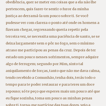
obediência
,
quer se meter em coisas que a ela não lhe
pertencem
,
quis fazer-te sentir o furor da minha
justiça ao derramá-la um pouco sobre ti. Se você
pudesse ver com clareza o ponto até onde os homens a
fizeram chegar
,
regressando queria repetir pela
terceira vez
,
se necessita uma paciência de santo
,
se se
deixa largamente sem o pôr no fogo
,
sem o mínimo
atraso me participou as penas da cruz. Depois de ter
estado um pouco nesses sofrimentos
,
sempre adquire
algo de ferrugem; segundo por Mim
,
sinto tal
aniquilamento de forças
,
tanto que não me dava calma
,
tendo recebido a Comunhão
,
tenha dois
,
terás todo o
tempo para te poder restaurar e para teres um doce
repouso; só te peço que esperes mais um pouco até que
eu fique sozinha
,
toma um pouco as minhas penas
sobre ti
,
torna-me partícipe das tuas dores
,
veio a