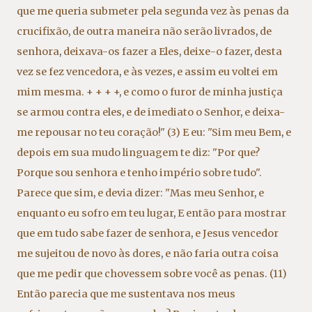
que me queria submeter pela segunda vez às penas da
crucifixão
,
de outra maneira não serão livrados
,
de
senhora
,
deixava-os fazer a Eles
,
deixe-o fazer
,
desta
vez se fez vencedora
,
e às vezes
,
e assim eu voltei em
mim mesma. + + + +
,
e como o furor de minha justiça
se armou contra eles
,
e de imediato o Senhor
,
e deixa-
me repousar no teu coração!" (3) E eu: "Sim meu Bem
,
e
depois em sua mudo linguagem te diz: "Por que?
Porque sou senhora e tenho império sobre tudo".
Parece que sim
,
e devia dizer: "Mas meu Senhor
,
e
enquanto eu sofro em teu lugar
,
E então para mostrar
que em tudo sabe fazer de senhora
,
e Jesus vencedor
me sujeitou de novo às dores
,
e não faria outra coisa
que me pedir que chovessem sobre você as penas. (11)
Então parecia que me sustentava nos meus