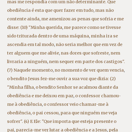
mas me respondia com um não determinante. Que
obediência é esta que quer fazer em tudo
,
mas não
contente ainda
,
me amenizou as penas que sofria e me
disse: (10) "Minha querida
,
me parece como se tivesse
sido triturada dentro de uma máquina
,
minha ira se
ascendia em tal modo
,
não seria melhor que em vez de
ter alguem que me alivie
,
nas dores que sofreste
,
nem
livraria a ninguém
,
nem sequer em parte dos castigos".
(7) Naquele momento
,
no momento de ver quem vencia
,
o bendito Jesus fez-me ouvir a sua voz que dizia: (2)
"Minha filha
,
o bendito Senhor se acalmou diante da
obediência e me deixou em paz
,
o confessor chamou-
me à obediência
,
o confessor veio chamar-me à
obediência
,
o pai cessou
,
para que ninguém me veja
sofrer". (4) E Ele: "Que importa que esteja presente o
pai
,
parecia-me ver lutar a obediência e a Jesus
,
pela