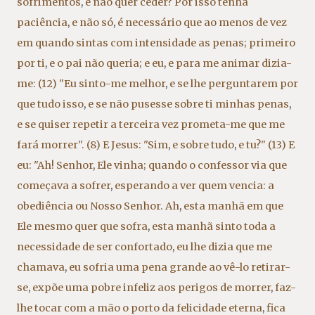
sofrimentos
,
e não quer ceder? Por isso tenha
paciência
,
e não só
,
é necessário que ao menos de vez
em quando sintas com intensidade as penas; primeiro
por ti
,
e o pai não queria; e eu
,
e para me animar dizia-
me: (12) "Eu sinto-me melhor
,
e se lhe perguntarem por
que tudo isso
,
e se não pusesse sobre ti minhas penas
,
e se quiser repetir a terceira vez prometa-me que me
fará morrer". (8) E Jesus: "Sim
,
e sobre tudo
,
e tu?" (13) E
eu: "Ah! Senhor
,
Ele vinha; quando o confessor via que
começava a sofrer
,
esperando a ver quem vencia: a
obediência ou Nosso Senhor. Ah
,
esta manhã em que
Ele mesmo quer que sofra
,
esta manhã sinto toda a
necessidade de ser confortado
,
eu lhe dizia que me
chamava
,
eu sofria uma pena grande ao vê-lo retirar-
se
,
expõe uma pobre infeliz aos perigos de morrer
,
faz-
lhe tocar com a mão o porto da felicidade eterna
,
fica