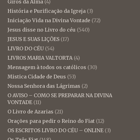
Giros da Alma
(4)
História e Purificação da Igreja
(3)
Iniciação Vida na Divina Vontade
(72)
Jesus disse no Livro do céu
(540)
JESUS E SUAS LIÇÕES
(17)
LIVRO DO CÉU
(54)
LIVROS MARIA VALTORTA
(4)
Mensagem à todos os católicos
(30)
Mistica Cidade de Deus
(53)
Nossa Senhora das Lágrimas
(2)
O AVISO – COMO SE PREPARAR NA DIVINA
VONTADE
(11)
O Livro de Azarias
(21)
Orações para pedir o Reino do Fiat
(12)
OS ESCRITOS LIVRO DO CÉU – ONLINE
(3)
Os Três Fiat
(148)