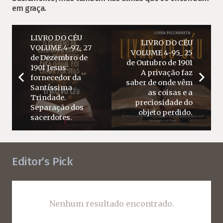
em graça.
LIVRO DO CÉU
LIVRO DO CÉU
VOLUME 4-97_ 27
VOLUME 4-95_ 25
de Dezembro de
de Outubro de 1901
1901 Jesus:
A privação faz
fornecedor da
saber de onde vêm
Santíssima
as coisas e a
Trindade.
preciosidade do
Separação dos
objeto perdido.
sacerdotes.
Editor’s Pick
Nenhum resultado encontrado.