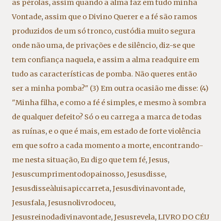
as pérolas
,
assim quando a alma faz em tudo minha
Vontade
,
assim que o Divino Querer e a fé são ramos
produzidos de um só tronco
,
custódia muito segura
onde não uma
,
de privações e de silêncio
,
diz-se que
tem confiança naquela
,
e assim a alma readquire em
tudo as características de pomba. Não queres então
ser a minha pomba?" (3) Em outra ocasião me disse: (4)
"Minha filha
,
e como a fé é simples
,
e mesmo à sombra
de qualquer defeito? Só o eu carrega a marca de todas
as ruínas
,
e o que é mais
,
em estado de forte violência
em que sofro a cada momento a morte
,
encontrando-
me nesta situação
,
Eu digo que tem fé
,
Jesus
,
Jesuscumprimentodopainosso
,
Jesusdisse
,
Jesusdisseàluisapiccarreta
,
Jesusdivinavontade
,
Jesusfala
,
Jesusnolivrodoceu
,
Jesusreinodadivinavontade
,
Jesusrevela
,
LIVRO DO CÉU