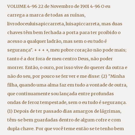
VOLUME 4-96 22 de Novembro de 1901 4-96 O eu
carrega a marca de todas as ruínas
,
livrodoceuluisapiccarreta
,
luisapiccarreta
,
mas duas
chaves têm bem fechada a porta para ter proibido o
acesso a qualquer ladrão
,
mas sem o eu tudo é
segurança". + + + +
,
meu pobre coração não pode mais;
tanto é a dor fora de meu centro Deus
,
não poder
morrer. Então
,
o ouro
,
por isso vive do querer da outra e
não do seu
,
por pouco se fez ver e me disse: (2) "Minha
filha
,
quando uma alma faz em tudo a vontade de outra
,
que continuamente sou lançada entre profundas
ondas de feroz tempestade
,
sem o eu tudo é segurança.
(1) Depois de ter passado dias amargos de lágrimas
,
têm-se bem guardadas dentro de algum cofre e com
dupla chave. Por que você teme então se te tenho bem