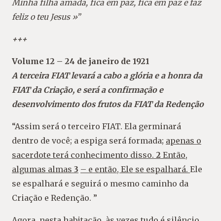
Minha filha amada, fica em paz, fica em paz e faz
feliz o teu Jesus
»”
+++
Volume 12 – 24 de janeiro de 1921
A terceira FIAT levará a cabo a glória e a honra da
FIAT da Criação, e será a confirmação e
desenvolvimento dos frutos da FIAT da Redenção
“Assim será o terceiro FIAT. Ela germinará
dentro de você; a espiga será formada;
apenas o
sacerdote terá conhecimento disso.
2
Então,
algumas almas
3
– e então, Ele se espalhará.
Ele
se espalhará e seguirá o mesmo caminho da
Criação e Redenção. ”
Agora, nesta habitação, às vezes tudo é silêncio,